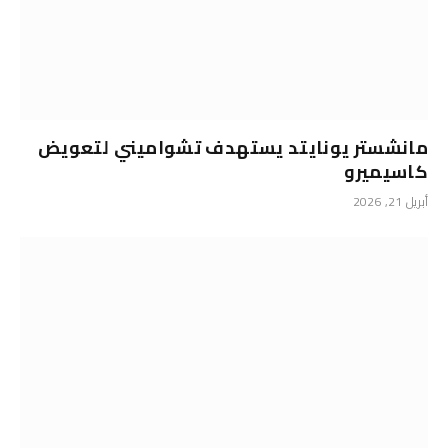
مانشستر يونايتد يستهدف تشواميني لتعويض
كاسيميرو
أبريل 21, 2026