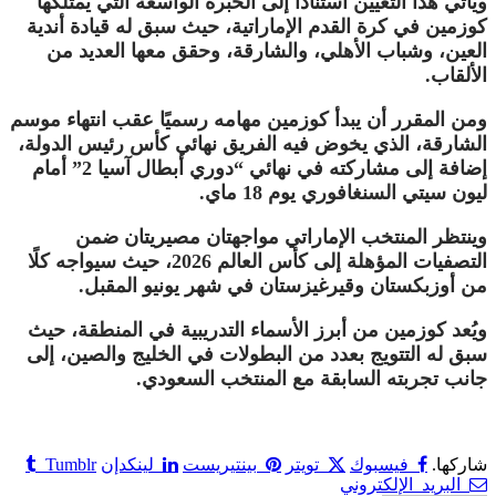
ويأتي هذا التعيين استنادًا إلى الخبرة الواسعة التي يمتلكها
كوزمين في كرة القدم الإماراتية، حيث سبق له قيادة أندية
العين، وشباب الأهلي، والشارقة، وحقق معها العديد من
الألقاب.
ومن المقرر أن يبدأ كوزمين مهامه رسميًا عقب انتهاء موسم
الشارقة، الذي يخوض فيه الفريق نهائي كأس رئيس الدولة،
إضافة إلى مشاركته في نهائي “دوري أبطال آسيا 2” أمام
ليون سيتي السنغافوري يوم 18 ماي.
وينتظر المنتخب الإماراتي مواجهتان مصيريتان ضمن
التصفيات المؤهلة إلى كأس العالم 2026، حيث سيواجه كلًا
من أوزبكستان وقيرغيزستان في شهر يونيو المقبل.
ويُعد كوزمين من أبرز الأسماء التدريبية في المنطقة، حيث
سبق له التتويج بعدد من البطولات في الخليج والصين، إلى
جانب تجربته السابقة مع المنتخب السعودي.
شاركها.
فيسبوك
تويتر
بينتيريست
لينكدإن
Tumblr
البريد الإلكتروني