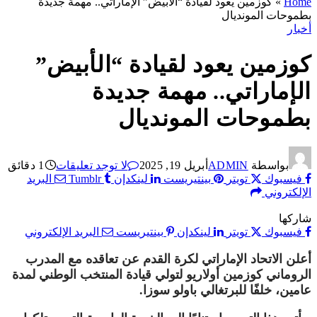
Home
»
كوزمين يعود لقيادة “الأبيض” الإماراتي.. مهمة جديدة
بطموحات المونديال
أخبار
كوزمين يعود لقيادة “الأبيض”
الإماراتي.. مهمة جديدة
بطموحات المونديال
بواسطة
ADMIN
أبريل 19, 2025
لا توجد تعليقات
1 دقائق
فيسبوك
تويتر
بينتيريست
لينكدإن
Tumblr
البريد
الإلكتروني
شاركها
فيسبوك
تويتر
لينكدإن
بينتيريست
البريد الإلكتروني
أعلن الاتحاد الإماراتي لكرة القدم عن تعاقده مع المدرب
الروماني كوزمين أولاريو لتولي قيادة المنتخب الوطني لمدة
عامين، خلفًا للبرتغالي باولو سوزا.