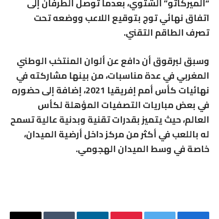
“الميركاتو” الشتوي، بعدما توصل الطرفان إلى
اتفاق نهائي توج بتوقيع اللاعب ووضعه تحت
تصرف الطاقم التقني.
وسبق لبرقوق أن دافع عن ألوان المنتخب الوطني
المغربي في عدة مناسبات، من بينها مشاركته في
نهائيات كأس أمم إفريقيا 2021، إضافة إلى حضوره
في بعض مباريات التصفيات المؤهلة لكأس
العالم، حيث يتميز بقدرات تقنية وبدنية عالية تسمح
له باللعب في أكثر من مركز داخل أرضية الميدان،
خاصة في وسط الميدان الهجومي.