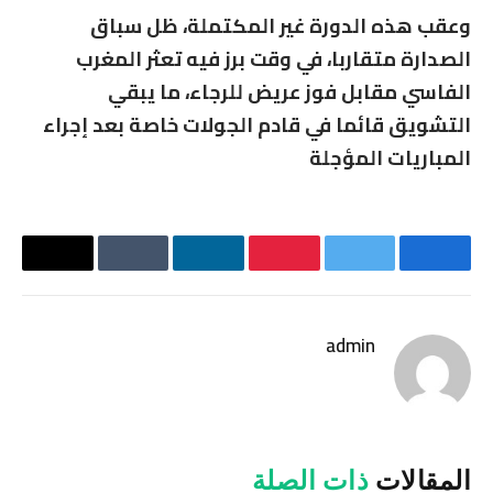
وعقب هذه الدورة غير المكتملة، ظل سباق
الصدارة متقاربا، في وقت برز فيه تعثر المغرب
الفاسي مقابل فوز عريض للرجاء، ما يبقي
التشويق قائما في قادم الجولات خاصة بعد إجراء
المباريات المؤجلة
فيسبوك
تويتر
بينتيريست
لينكدإن
Tumblr
البريد
الإلكترو
admin
موقع
الويب
المقالات
ذات الصلة