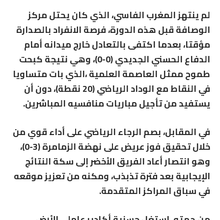
لم ينتهز المغرب الفاسي، الذي كان يحتل مركز
الوصافة قبل هذه الدورة، فرصة الانفراد بالصدارة
مؤقتا، بعدما اكتفى بالتعادل خارج ميدانه أمام
الدفاع الحسني الجديدي (0-0)، وهي نتيجة كبحت
طموح ممثل العاصمة العلمية ،الذي بات متساويا
في النقاط مع الوداد الرياضي (20 نقطة)، دون أن
يستفيد من تأجيل مباريات منافسيه المباشرين.
في المقابل، بصم الرجاء الرياضي على أداء قوي من
خلال تحقيق فوز عريض على نهضة الزمامرة (3-0)،
وهو انتصار أعاد الفريق الأخضر إلى سكة النتائج
الإيجابية بعد فترة تذبذب، ومكنه من تعزيز موقعه
في سباق المراكز المتقدمة.
من جهته، استغل حسنية أكادير عاملي الأرض