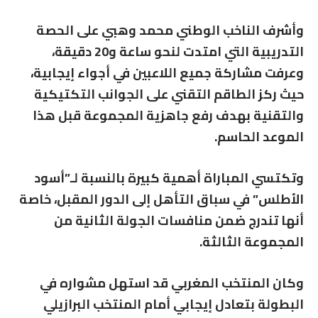
وأشرف الناخب الوطني محمد وهبي على الحصة
التدريبية التي امتدت لنحو ساعة و20 دقيقة،
وعرفت مشاركة جميع اللاعبين في أجواء إيجابية،
حيث ركز الطاقم التقني على الجوانب التكتيكية
والتقنية بهدف رفع جاهزية المجموعة قبل هذا
الموعد الحاسم.
وتكتسي المباراة أهمية كبيرة بالنسبة لـ”أسود
الأطلس” في سباق التأهل إلى الدور المقبل، خاصة
أنها تندرج ضمن منافسات الجولة الثانية من
المجموعة الثالثة.
وكان المنتخب المغربي قد استهل مشواره في
البطولة بتعادل إيجابي أمام المنتخب البرازيلي