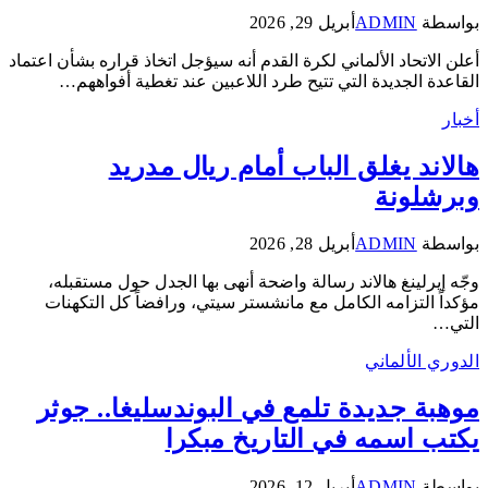
بواسطة
ADMIN
أبريل 29, 2026
أعلن الاتحاد الألماني لكرة القدم أنه سيؤجل اتخاذ قراره بشأن اعتماد
القاعدة الجديدة التي تتيح طرد اللاعبين عند تغطية أفواههم…
أخبار
هالاند يغلق الباب أمام ريال مدريد
وبرشلونة
بواسطة
ADMIN
أبريل 28, 2026
وجّه إيرلينغ هالاند رسالة واضحة أنهى بها الجدل حول مستقبله،
مؤكداً التزامه الكامل مع مانشستر سيتي، ورافضاً كل التكهنات
التي…
الدوري الألماني
موهبة جديدة تلمع في البوندسليغا.. جوثر
يكتب اسمه في التاريخ مبكرا
بواسطة
ADMIN
أبريل 12, 2026