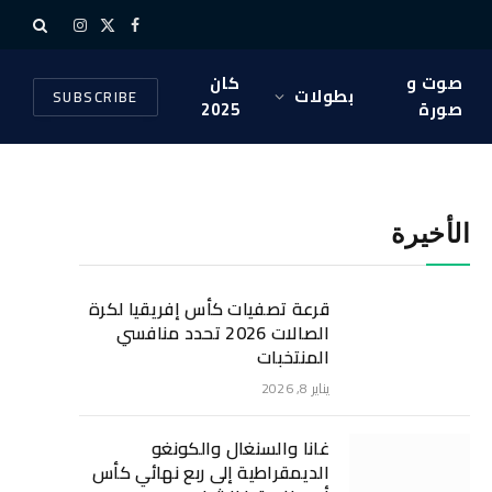
X
فيسبوك
الانستغرام
(Twitter)
صوت و
كان
بطولات
SUBSCRIBE
صورة
2025
الأخيرة
قرعة تصفيات كأس إفريقيا لكرة
الصالات 2026 تحدد منافسي
المنتخبات
يناير 8, 2026
غانا والسنغال والكونغو
الديمقراطية إلى ربع نهائي كأس