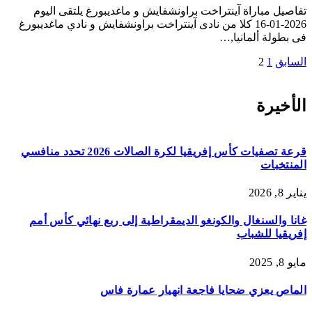
تفاصيل مباراة آينتراخت براونشفايش و ماغديبورغ يلتقى اليوم
2026-01-16 كلا من نادى آينتراخت براونشفايش و نادي ماغديبورغ
فى بطولة ألمانيا,…
السابق
1
2
الأخيرة
قرعة تصفيات كأس إفريقيا لكرة الصالات 2026 تحدد منافسي
المنتخبات
يناير 8, 2026
غانا والسنغال والكونغو الديمقراطية إلى ربع نهائي كأس أمم
إفريقيا للشباب
مايو 8, 2025
الماص يعزي ضحايا فاجعة انهيار عمارة فاس