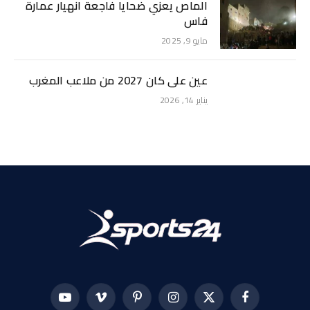
الماص يعزي ضحايا فاجعة انهيار عمارة
فاس
مايو 9, 2025
عين على كان 2027 من ملاعب المغرب
يناير 14, 2026
فيسبوك
X
الانستغرام
بينتيريست
فيميو
يوتيوب