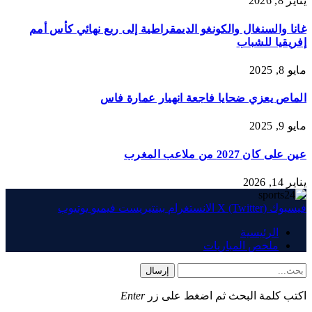
يناير 8, 2026
غانا والسنغال والكونغو الديمقراطية إلى ربع نهائي كأس أمم
إفريقيا للشباب
مايو 8, 2025
الماص يعزي ضحايا فاجعة انهيار عمارة فاس
مايو 9, 2025
عين على كان 2027 من ملاعب المغرب
يناير 14, 2026
فيسبوك
X (Twitter)
الانستغرام
بينتيريست
فيميو
يوتيوب
الرئيسية
ملخص المباريات
إرسال
اكتب كلمة البحث ثم اضغط على زر
Enter