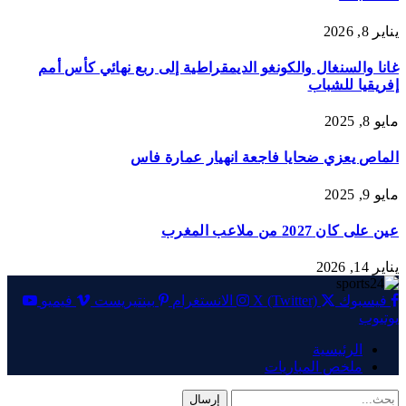
يناير 8, 2026
غانا والسنغال والكونغو الديمقراطية إلى ربع نهائي كأس أمم
إفريقيا للشباب
مايو 8, 2025
الماص يعزي ضحايا فاجعة انهيار عمارة فاس
مايو 9, 2025
عين على كان 2027 من ملاعب المغرب
يناير 14, 2026
فيسبوك
X (Twitter)
الانستغرام
بينتيريست
فيميو
يوتيوب
الرئيسية
ملخص المباريات
إرسال