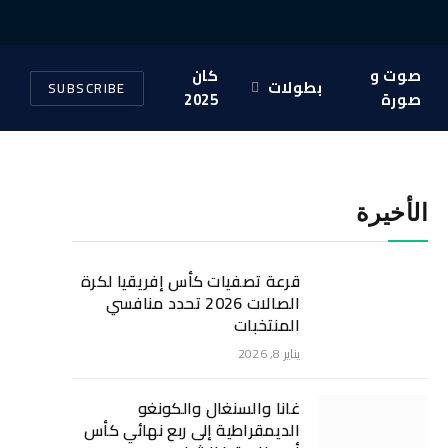
X
فيسبوك
الانستغرام
(Twitter)
صوت و
كان
بطولات
SUBSCRIBE
صورة
2025
الأخيرة
قرعة تصفيات كأس إفريقيا لكرة
الصالات 2026 تحدد منافسي
المنتخبات
يناير 8, 2026
غانا والسنغال والكونغو
الديمقراطية إلى ربع نهائي كأس