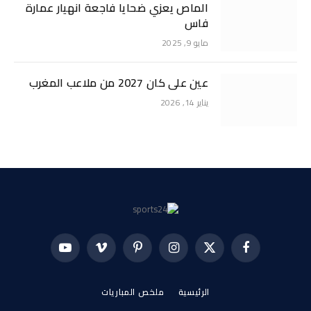
الماص يعزي ضحايا فاجعة انهيار عمارة
فاس
مايو 9, 2025
عين على كان 2027 من ملاعب المغرب
يناير 14, 2026
فيسبوك
X
الانستغرام
بينتيريست
فيميو
يوتيوب
(Twitter)
الرئيسية
ملخص المباريات