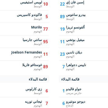
إسبن فان إي
لويس استيفيس
10
22
الوسط
الوسط
بيدرو سانتوس
فاكوندو كاسيريس
5
89
الوسط
الوسط
ألفونسو تريزا
Murilo
77
19
الهجوم
الهجوم
ميغيل بوتشي
سانتي جارسيا
95
11
الهجوم
الوسط
ديلان ناندين
Joelson Fernandes
11
23
الهجوم
الهجوم
ناييس دجواهرا
غوستافو فاريلا
89
7
الهجوم
الهجوم
قائمة البدلاء
قائمة البدلاء
جواو فاليدو
زي كارلوس
6
1
حارس مرمى
الوسط
ديوجو مونتيرو
تيجاني توريه
7
6
الدفاع
الهجوم