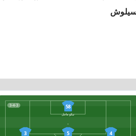
3-4-3
58
نيكو مانتل
3
5
4