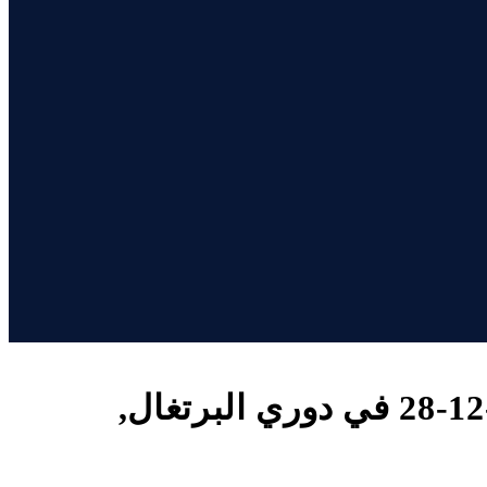
تفاصيل وموعد مباراة آروكا و جيل فيسنتي بارسيلوش بتاريخ 2025-12-28 في دوري البرتغال,