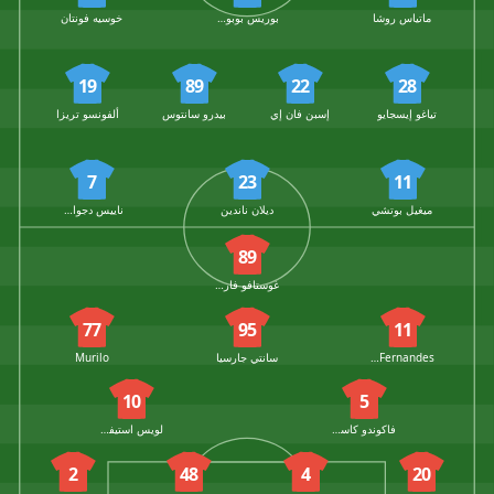
ماتياس روشا
بوريس بوبوفيتش
خوسيه فونتان
19
89
22
28
تياغو إيسجايو
إسبن فان إي
بيدرو سانتوس
ألفونسو تريزا
7
23
11
ميغيل بوتشي
ديلان ناندين
ناييس دجواهرا
89
غوستافو فاريلا
77
95
11
Joelson Fernandes
سانتي جارسيا
Murilo
10
5
فاكوندو كاسيريس
لويس استيفيس
2
48
4
20