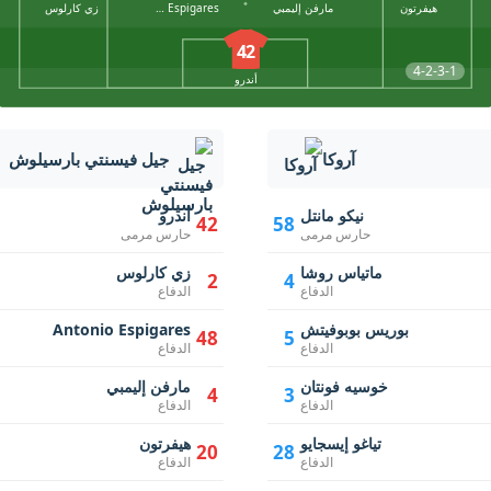
هيفرتون
مارفن إليمبي
Antonio Espigares
زي كارلوس
42
4-2-3-1
أندرو
آروكا
جيل فيسنتي بارسيلوش
نيكو مانتل
أندرو
42
58
حارس مرمى
حارس مرمى
ماتياس روشا
زي كارلوس
2
4
الدفاع
الدفاع
بوريس بوبوفيتش
Antonio Espigares
48
5
الدفاع
الدفاع
خوسيه فونتان
مارفن إليمبي
4
3
الدفاع
الدفاع
تياغو إيسجايو
هيفرتون
20
28
الدفاع
الدفاع