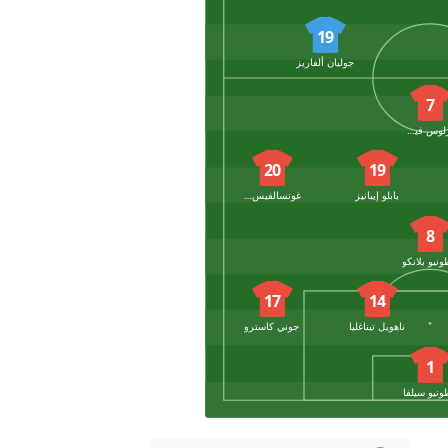
19
جوليان ألفاريز
7
كارلوس فيسنتي
20
19
بابلو إيبانيز
غونسالفيس كاليبي
8
ونيو بلانكو
17
14
ناهويل تيناغليا
جوني كاسترو
1
ونيو سيلفا