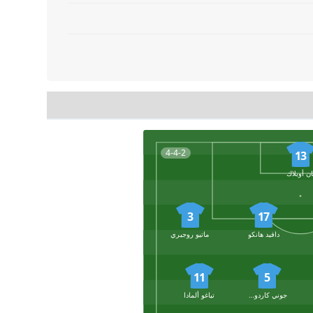
4-4-2
13
ان أوبلاك
3
17
دافيد هانكو
ماتيو روجيري
11
5
جوني كاردوسو
تياغو ألمادا