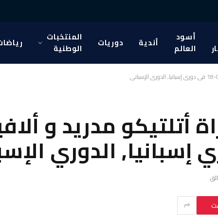
أسود
المنتخبات
أندية
دوريات
رياضات
ار
العالم
الوطنية
 أتلتيكو مدريد و ألاف
ست