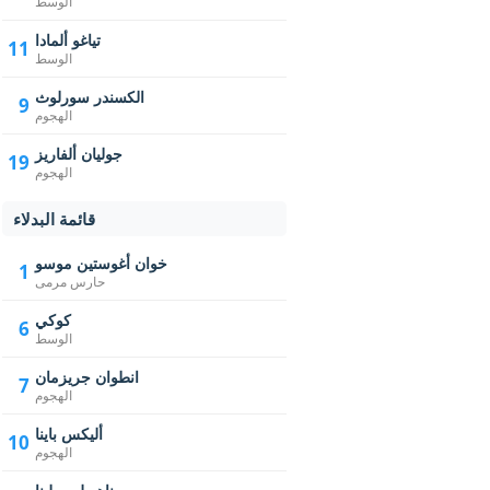
الوسط
تياغو ألمادا
11
الوسط
الكسندر سورلوث
9
الهجوم
جوليان ألفاريز
19
الهجوم
قائمة البدلاء
خوان أغوستين موسو
1
حارس مرمى
كوكي
6
الوسط
انطوان جريزمان
7
الهجوم
أليكس باينا
10
الهجوم