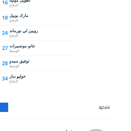
ناهويل مولينا
16
الدفاع
مارك بوبيل
18
الدفاع
روبين لي نورماند
24
الدفاع
جانو مونسيرات
27
الوسط
توفيق سيدو
28
الوسط
خوليو دياز
34
الدفاع
شاركها.