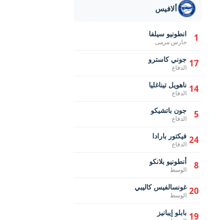
ألافيس
انطونيو سيلفا
1
حارس مرمى
جوني كاسترو
17
الدفاع
ناهويل تيناغليا
14
الدفاع
جون باتشيكو
5
الدفاع
فيكتور بارادا
24
الدفاع
أنطونيو بلانكو
8
الوسط
غونسالفيس كاليبي
20
الوسط
بابلو إيبانيز
19