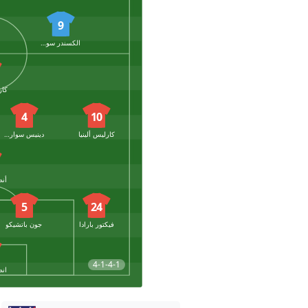
9
الكسندر سورلوث
4
10
كارليس ألينيا
دينيس سواريز
أنط
5
24
فيكتور بارادا
جون باتشيكو
4-1-4-1
انط