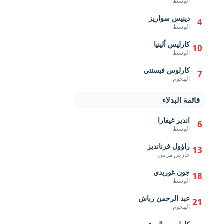
الوسط
دينيس سواريز
4
الوسط
كارليس ألينيا
10
الوسط
كارلوس فيسنتي
7
الهجوم
قائمة البدلاء
اندير غيفارا
6
الوسط
راؤول فرنانديز
13
حارس مرمى
جون غوريدي
18
الوسط
عبد الرحمن رباش
21
الهجوم