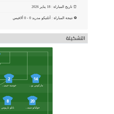
⏰
تاريخ المباراة : 18 يناير 2026
⚽
نتيجة المباراة : أتلتيكو مدريد 0 - 0 ألافيس
التشكيلة
ي
2
14
ماركوس يورينتي
خوسيه خيمينيز
8
20
جوليانو سيميوني
بابلو باريوس