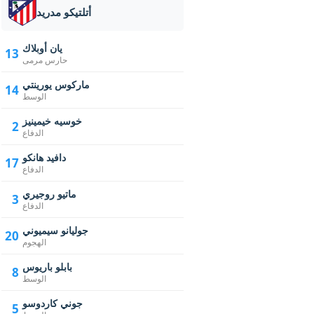
أتلتيكو مدريد
يان أوبلاك
13
حارس مرمى
ماركوس يورينتي
14
الوسط
خوسيه خيمينيز
2
الدفاع
دافيد هانكو
17
الدفاع
ماتيو روجيري
3
الدفاع
جوليانو سيميوني
20
الهجوم
بابلو باريوس
8
الوسط
جوني كاردوسو
5