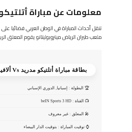
معلومات عن مباراة أتلتيكو مدريد 
ملعب طيران الرياض ميتروبوليتانو يقوم المعلق الري
بطاقة مباراة أتلتيكو مدريد Vs ألافيس
🏆
البطولة : إسبانيا, الدوري الإسباني
📺
القناة : beIN Sports 3 HD
🎤
المعلق : غير معروف
⌚
توقيت المباراة : بتوقيت الدار البيضاء