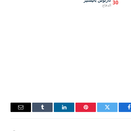
كارلوس باليستير
30
الدفاع
فيسبوك
تويتر
بينتيريست
لينكدإن
Tumblr
البريد
الإلكتروني