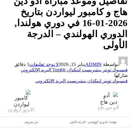
تفاصيل وموعد مباراة أدو دين
هاج و كامبور ليواردن بتاريخ
2026-01-16 في دوري هولندا,
الدوري الهولندي – الدرجة
الأولى
بواسطة
ADMIN
يناير 15, 2026
لا توجد تعليقات
1 دقائق
فيسبوك
تويتر
بينتيريست
لينكدإن
Tumblr
البريد الإلكتروني
شاركها
فيسبوك
تويتر
لينكدإن
بينتيريست
البريد الإلكتروني
16 يناير 2026
-
8:00 م
0
:
0
أدو دين هاج
كامبور ليواردن
هولندا, الدوري الهولندي - الدرجة الأولى
غير معروف