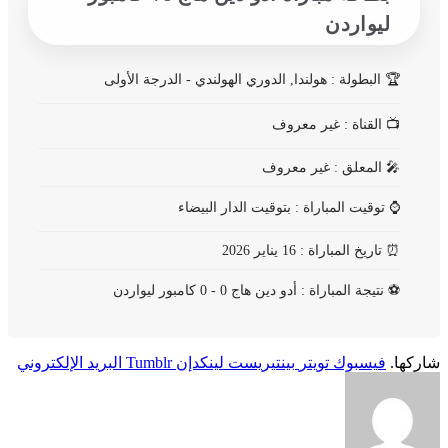
ليواردن
🏆
البطولة : هولندا, الدوري الهولندي - الدرجة الأولى
📺
القناة : غير معروف
🎤
المعلق : غير معروف
⌚
توقيت المباراة : بتوقيت الدار البيضاء
⏰
تاريخ المباراة : 16 يناير 2026
⚽
نتيجة المباراة : أدو دين هاج 0 - 0 كامبور ليواردن
شاركها.
فيسبوك
تويتر
بينتيريست
لينكدإن
Tumblr
البريد الإلكتروني