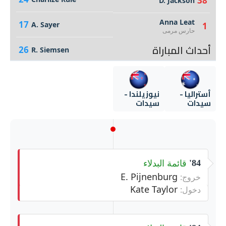
38
D. Jackson
Anna Leat
17
A. Sayer
1
حارس مرمى
أحداث المباراة
26
R. Siemsen
أستراليا -
نيوزيلندا -
سيدات
سيدات
قائمة البدلاء
84'
E. Pijnenburg
خروج:
Kate Taylor
دخول: