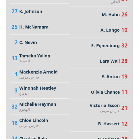
الدفاع
27
K. Johnson
26
M. Hahn
25
H. McNamara
10
A. Longo
2
C. Nevin
32
E. Pijnenburg
Tameka Yallop
13
28
Lara Wall
الوسط
Mackenzie Arnold
1
19
E. Anton
حارس مرمى
Winonah Heatley
3
11
Olivia Chance
الدفاع
Michelle Heyman
Victoria Esson
32
21
الهجوم
حارس مرمى
Chloe Lincoln
18
12
B. Hassett
حارس مرمى
24
Charlize Rule