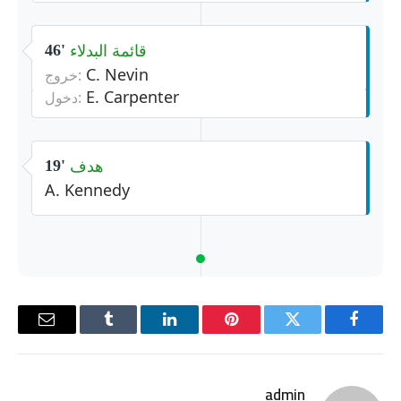
قائمة البدلاء
46'
C. Nevin
خروج:
E. Carpenter
دخول:
هدف
19'
A. Kennedy
فيسبوك
تويتر
بينتيريست
لينكدإن
Tumblr
البريد
الإلكترو
admin