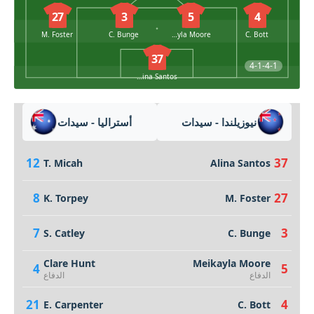
27
3
5
4
M. Foster
C. Bunge
Meikayla Moore
C. Bott
37
4-1-4-1
Alina Santos
نيوزيلندا - سيدات
أستراليا - سيدات
12
37
T. Micah
Alina Santos
8
27
K. Torpey
M. Foster
7
3
S. Catley
C. Bunge
Clare Hunt
Meikayla Moore
4
5
الدفاع
الدفاع
21
4
E. Carpenter
C. Bott