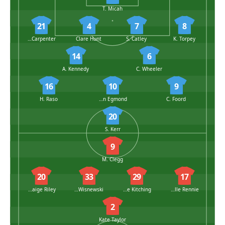
T. Micah
21
4
7
8
E. Carpenter
Clare Hunt
S. Catley
K. Torpey
14
6
A. Kennedy
C. Wheeler
16
10
9
H. Raso
E. van Egmond
C. Foord
20
S. Kerr
9
M. Clegg
20
33
29
17
Indiah-Paige Riley
G. Wisnewski
Katie Kitching
Gabrielle Rennie
2
Kate Taylor