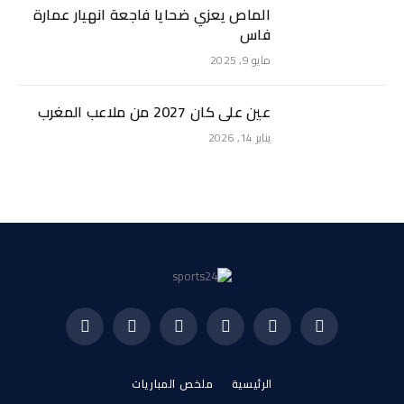
الماص يعزي ضحايا فاجعة انهيار عمارة
فاس
مايو 9, 2025
عين على كان 2027 من ملاعب المغرب
يناير 14, 2026
فيسبوك
X
الانستغرام
بينتيريست
فيميو
يوتيوب
(Twitter)
الرئيسية
ملخص المباريات