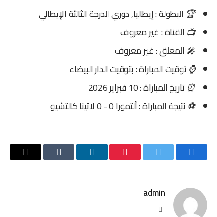
🏆
البطولة : إيطاليا, دوري الدرجة الثالثة الإيطالي
📺
القناة : غير معروف
🎤
المعلق : غير معروف
⌚
توقيت المباراة : بتوقيت الدار البيضاء
⏰
تاريخ المباراة : 10 فبراير 2026
⚽
نتيجة المباراة : ألتمورا 0 - 0 لاتينا كالتشيو
فيسبوك
تويتر
بينتيريست
لينكدإن
Tumblr
البريد
الإلكترو
admin
موقع