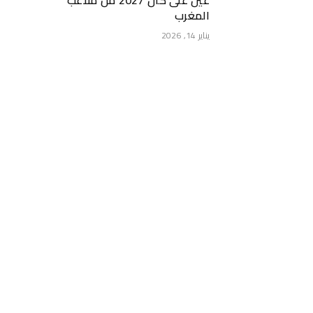
عين على كان 2027 من ملاعب
المغرب
يناير 14, 2026