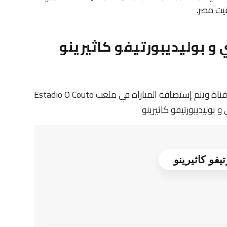
و بوليديبورتيفو كاثيرينو
تنقل أحداث المباراة في الوطن العربي فضائيا على قناة ويتم إستضافة المباراه في ملعب Estadio O Couto
 بوليديبورتيفو كاثيرينو