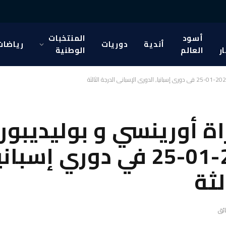
أسود
المنتخبات
أندية
دوريات
رياضات
ار
العالم
الوطنية
ة أورينسي و بوليديبور
كاثيرينو بتاريخ 2026-01-25 في د
لثة