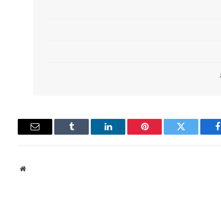
فيسبوك
تويتر
بينتيريست
لينكدإن
Tumblr
البريد
الإلكتروني
موقع
الويب