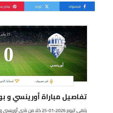
فيسبوك
تويتر
بينتيري
25 يناير 2026
0
أورينسي
غير معروف
إسبانيا, الدو
تفاصيل مباراة أورينسي و بو
يلتقى اليوم 2026-01-25 كلا من ن