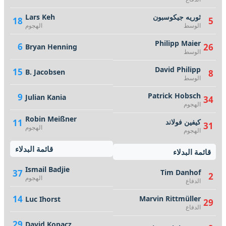
ثوريه جيكوسبون
Lars Keh
18
5
الوسط
الهجوم
Philipp Maier
6
26
Bryan Henning
الوسط
David Philipp
15
B. Jacobsen
8
الوسط
Patrick Hobsch
9
Julian Kania
34
الهجوم
Robin Meißner
كيفين فولاند
11
31
الهجوم
الهجوم
قائمة البدلاء
قائمة البدلاء
Ismail Badjie
37
Tim Danhof
2
الهجوم
الدفاع
14
Marvin Rittmüller
Luc Ihorst
29
الدفاع
29
David Kopacz