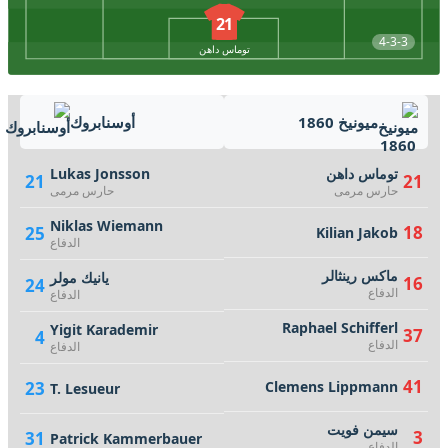
21
4-3-3
توماس داهن
ميونيخ 1860
أوسنابروك
توماس داهن
Lukas Jonsson
21
21
حارس مرمى
حارس مرمى
Niklas Wiemann
18
25
Kilian Jakob
الدفاع
ماكس رينثالر
يانيك مولر
16
24
الدفاع
الدفاع
Raphael Schifferl
Yigit Karademir
37
4
الدفاع
الدفاع
41
23
Clemens Lippmann
T. Lesueur
سيمن فويت
3
31
Patrick Kammerbauer
الدفاع