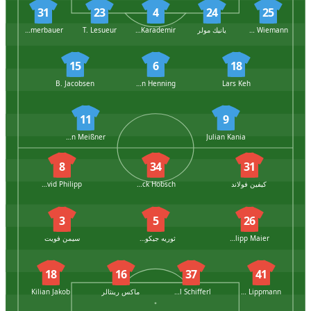
31
23
4
24
25
Niklas Wiemann
يانيك مولر
Yigit Karademir
T. Lesueur
Patrick Kammerbauer
15
6
18
B. Jacobsen
Bryan Henning
Lars Keh
11
9
Robin Meißner
Julian Kania
8
34
31
كيفين فولاند
Patrick Hobsch
David Philipp
3
5
26
Philipp Maier
ثوريه جيكوسبون
سيمن فويت
18
16
37
41
Clemens Lippmann
Raphael Schifferl
ماكس رينثالر
Kilian Jakob