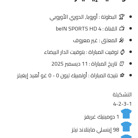
🏆
البطولة : أوروبا, الدوري الأوروبي
📺
القناة : beIN SPORTS HD 4
🎤
المعلق : غير معروف
⌚
توقيت المباراة : بتوقيت الدار البيضاء
⏰
تاريخ المباراة : 11 ديسمبر 2025
⚽
نتيجة المباراة : أولمبيك ليون 0 - 0 غو أهيد إيغيلز
التشكيلة
4-2-3-1
1
دومينيك غريفز
98
إينسلي مايتلاند نيلز