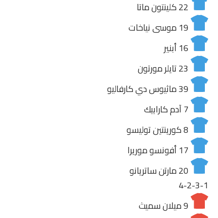
22
كلينتون ماتا
19
موسى نياخات
16
أبنير
23
تايلر مورتون
39
ماثيوس دي كارفاليو
7
آدم كارابيك
8
كورينتين توليسو
17
أفونسو موريرا
20
مارتن ساتريانو
4-2-3-1
9
ميلان سميث