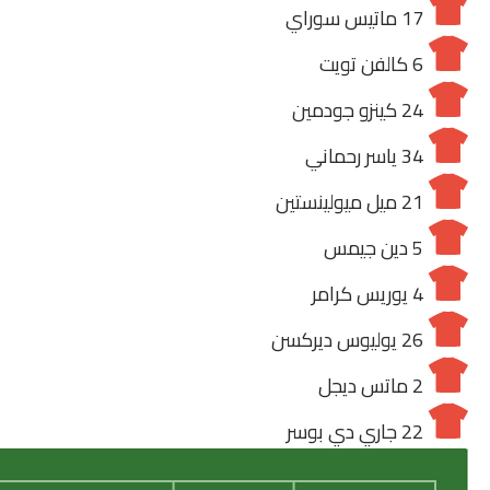
17
ماتيس سوراي
6
كالفن تويت
24
كينزو جودمين
34
ياسر رحماني
21
ميل ميولينستين
5
دين جيمس
4
يوريس كرامر
26
يوليوس ديركسن
2
ماتس ديجل
22
جاري دي بوسر