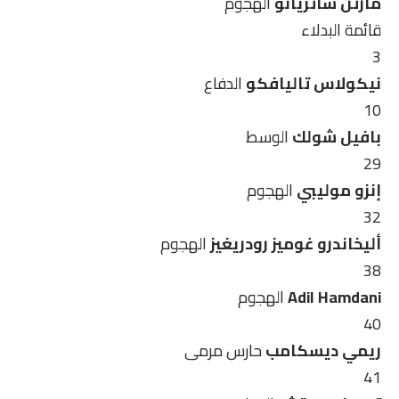
مارتن ساتريانو
الهجوم
قائمة البدلاء
3
نيكولاس تاليافكو
الدفاع
10
بافيل شولك
الوسط
29
إنزو موليبي
الهجوم
32
أليخاندرو غوميز رودريغيز
الهجوم
38
Adil Hamdani
الهجوم
40
ريمي ديسكامب
حارس مرمى
41