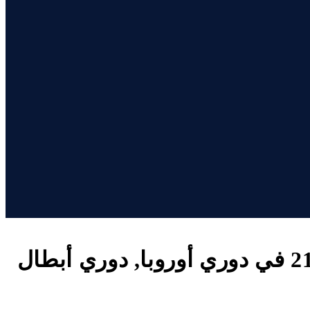
تفاصيل وموعد مباراة أولمبيك مارسيليا و ليفربول بتاريخ 2026-01-21 في دوري أوروبا, دوري أبطال