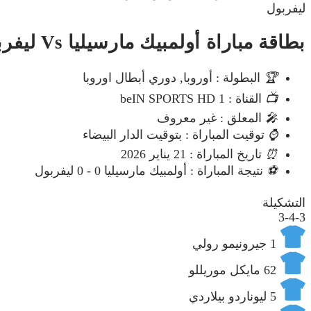
ليفربول
بطاقة مباراة أولمبيك مارسيليا Vs ليفربول
🏆
البطولة : أوروبا, دوري أبطال اوروبا
📺
القناة : beIN SPORTS HD 1
🎤
المعلق : غير معروف
⌚
توقيت المباراة : بتوقيت الدار البيضاء
⏰
تاريخ المباراة : 21 يناير 2026
⚽
نتيجة المباراة : أولمبيك مارسيليا 0 - 0 ليفربول
التشكيلة
3-4-3
1
جيرونيمو رولي
62
مايكل موريللو
5
ليوناردو بيلاردي