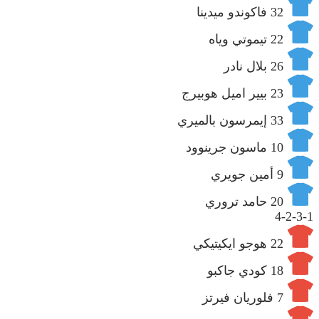
32
فاكوندو ميدينا
22
تيموتي وياه
26
بلال نادر
23
بيير اميل هوبيرج
33
إيمرسون بالميري
10
ماسون جرينوود
9
أمين جويري
20
حامد تروري
4-2-3-1
22
هوجو ايكيتيكي
18
كودي جاكبو
7
فلوريان فيرتز