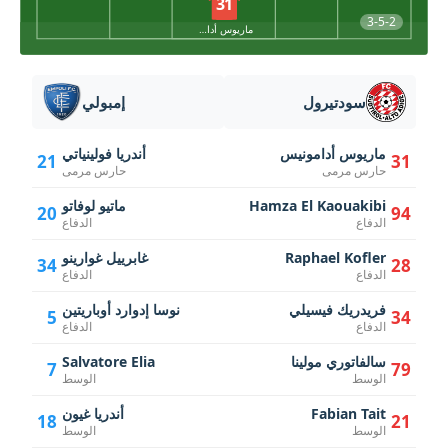
31
3-5-2
ماريوس أدامونيس
سودتيرول
إمبولي
ماريوس أدامونيس
أندريا فولينياتي
21
31
حارس مرمى
حارس مرمى
Hamza El Kaouakibi
ماتيو لوفاتو
20
94
الدفاع
الدفاع
Raphael Kofler
غابرييل غوارينو
34
28
الدفاع
الدفاع
فريدريك فيسيلي
نوسا إدوارد أوباريتين
5
34
الدفاع
الدفاع
سالفاتوري مولينا
Salvatore Elia
7
79
الوسط
الوسط
Fabian Tait
أندريا غيون
18
21
الوسط
الوسط