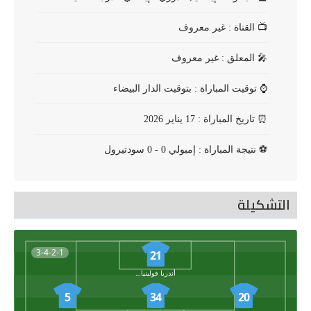
📺
القناة : غير معروف
🎤
المعلق : غير معروف
⌚
توقيت المباراة : بتوقيت الدار البيضاء
⏰
تاريخ المباراة : 17 يناير 2026
⚽
نتيجة المباراة : إمبولي 0 - 0 سودتيرول
التشكيلة
3-4-2-1
21
أندريا فولينياتي
5
34
20