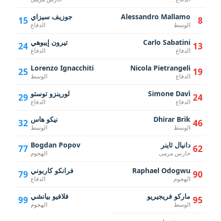
Alessandro Mallamo
جوزيف سيزاي
15
8
الوسط
الدفاع
Carlo Sabatini
تيرون إيبوهي
24
13
الدفاع
الدفاع
Lorenzo Ignacchiti
Nicola Pietrangeli
25
19
الدفاع
الوسط
Simone Davì
لورينزو توستو
29
24
الدفاع
الدفاع
Dhirar Brik
نيكو هاس
32
46
الوسط
الوسط
دانيال ثاينر
Bogdan Popov
77
62
حارس مرمى
الهجوم
Raphael Odogwu
فرانكو كاربوني
79
90
الهجوم
الدفاع
ماركو فريجيريو
فلافيو بيانشي
99
95
الوسط
الهجوم