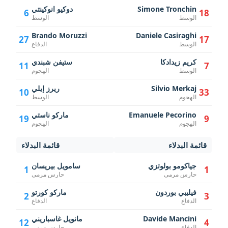
Simone Tronchin
دوكيو انوكينتي
6
18
الوسط
الوسط
Brando Moruzzi
Daniele Casiraghi
27
17
الوسط
الدفاع
كريم زيدادكا
ستيفن شبندي
11
7
الوسط
الهجوم
Silvio Merkaj
ريرز إيلي
10
33
الهجوم
الوسط
Emanuele Pecorino
ماركو ناستي
19
9
الهجوم
الهجوم
قائمة البدلاء
قائمة البدلاء
جياكومو بولوتزي
سامويل بيريسان
1
1
حارس مرمى
حارس مرمى
فيليبي بوردون
ماركو كورتو
2
3
الدفاع
الدفاع
Davide Mancini
مانويل غاسباريني
12
4
الدفاع
حارس مرمى