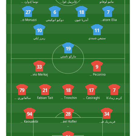
ماتيو لوفاتو
غابرييل غوارينو
نوسا إدوارد أوباريتين
27
6
18
7
Salvatore Elia
أندريا غيون
دوكيو انوكينتي
Brando Moruzzi
10
11
ستيفن شبندي
ريرز إيلي
19
ماركو ناستي
33
9
Silvio Merkaj
Emanuele Pecorino
79
21
18
17
7
كريم زيدادكا
Daniele Casiraghi
Simone Tronchin
Fabian Tait
سالفاتوري مولينا
94
28
34
فريدريك فيسيلي
Raphael Kofler
Hamza El Kaouakibi