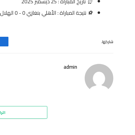
⏰
تاريخ المباراة : 25 ديسمبر 2025
⚽
نتيجة المباراة : الأهلي بنغازي 0 - 0 الهلال
شاركها.
admin
اترك