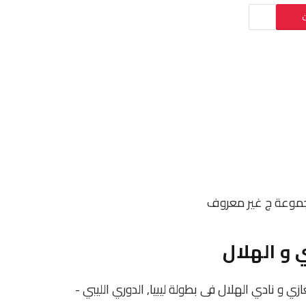
ت
مجموعة ج
غير معروف
 و الهلال
ادى الأهلي بنغازي و نادي الهلال فى بطولة ليبيا, الدوري الليبي -