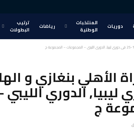
المنتخبات
ترتيب
دوريات
رياضات
الوطنية
البطولات
 الأهلي بنغازي و الهلا
 في دوري ليبيا, الدوري الليبي –
وعة ج