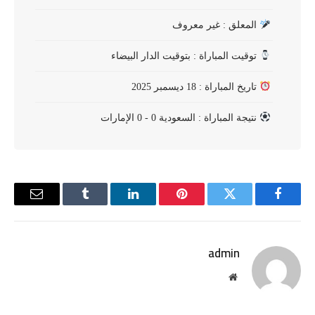
المعلق : غير معروف
توقيت المباراة : بتوقيت الدار البيضاء
تاريخ المباراة : 18 ديسمبر 2025
نتيجة المباراة : السعودية 0 - 0 الإمارات
فيسبوك
تويتر
بينتيريست
لينكدإن
Tumblr
البريد
الإلكترو
admin
موقع
الويب