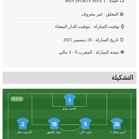
📺
القناة : beIN SPORTS MAX 1
🎤
المعلق : غير معروف
⌚
توقيت المباراة : بتوقيت الدار البيضاء
⏰
تاريخ المباراة : 26 ديسمبر 2025
⚽
نتيجة المباراة : المغرب 0 - 0 مالي
التشكيلة
4-3-3
1
ياسين بونو
2
18
5
26
أنس صلاح الدين
نايف أكرد
جواد اليامق
أشرف حكيمي