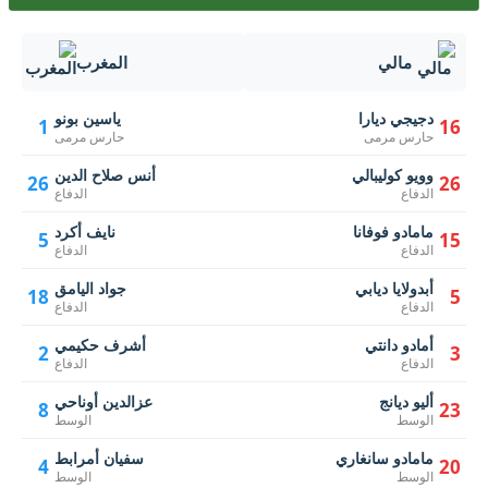
مالي
المغرب
دجيجي ديارا
ياسين بونو
1
16
حارس مرمى
حارس مرمى
وويو كوليبالي
أنس صلاح الدين
26
26
الدفاع
الدفاع
مامادو فوفانا
نايف أكرد
5
15
الدفاع
الدفاع
أبدولايا ديابي
جواد اليامق
18
5
الدفاع
الدفاع
أمادو دانتي
أشرف حكيمي
2
3
الدفاع
الدفاع
أليو ديانج
عزالدين أوناحي
8
23
الوسط
الوسط
مامادو سانغاري
سفيان أمرابط
4
20
الوسط
الوسط