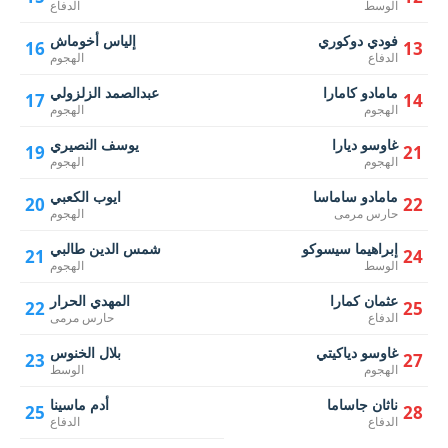
الوسط
الدفاع
فودي دوكوري
إلياس أخوماش
16
13
الدفاع
الهجوم
مامادو كامارا
عبدالصمد الزلزولي
17
14
الهجوم
الهجوم
غاوسو ديارا
يوسف النصيري
19
21
الهجوم
الهجوم
مامادو ساماسا
ايوب الكعبي
20
22
حارس مرمى
الهجوم
إبراهيما سيسوكو
شمس الدين طالبي
21
24
الوسط
الهجوم
عثمان كمارا
المهدي الحرار
22
25
الدفاع
حارس مرمى
غاوسو دياكيتي
بلال الخنوس
23
27
الهجوم
الوسط
ناثان جاساما
أدم ماسينا
25
28
الدفاع
الدفاع