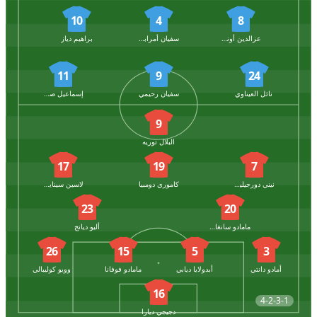
10
4
8
عزالدين أوناحي
سفيان أمرابط
براهيم دياز
11
9
24
نائل العيناوي
سفيان رحيمي
إسماعيل صيباري
9
البلال توريه
17
19
7
نيني دورجيليس
كاموري دومبيا
لاسين سينايكو
23
20
مامادو سانغاري
أليو ديانج
26
15
5
3
أمادو دانتي
أبدولايا ديابي
مامادو فوفانا
وويو كوليبالي
16
4-2-3-1
دجيجي ديارا