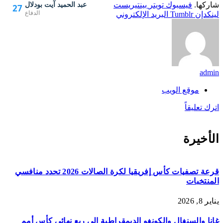
عبد الحميد آيت بودلال
شاركها.
فيسبوك
تويتر
بينتيريست
27
الدفاع
لينكدإن
Tumblr
البريد الإلكتروني
admin
موقع الويب
اترك تعليقاً
الأخيرة
قرعة تصفيات كأس إفريقيا لكرة الصالات 2026 تحدد منافسي
المنتخبات
يناير 8, 2026
غانا والسنغال والكونغو الديمقراطية إلى ربع نهائي كأس أمم