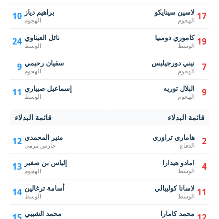
لاسين سينايكو
براهيم دياز
10
17
الهجوم
الهجوم
كاموري دومبيا
نائل العيناوي
24
19
الوسط
الوسط
نيني دورجيليس
سفيان رحيمي
9
7
الهجوم
الهجوم
البلال توريه
إسماعيل صيباري
11
9
الهجوم
الوسط
قائمة البدلاء
قائمة البدلاء
هاماري تراوري
منير المحمدي
12
2
الدفاع
حارس مرمى
امادو هيدارا
إلياس بن صغير
13
4
الوسط
الهجوم
لاسانا كوليبالي
أسامة ترغالين
14
11
الوسط
الوسط
محمد كامارا
محمد الشيبي
15
12