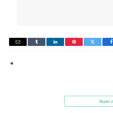
فيسبوك
تويتر
بينتيريست
لينكدإن
Tumblr
البريد
الإلكتروني
موقع
الويب
 تعليقاً