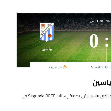
-
11:30 ص
0
:
بياسين
Segunda
غير معروف
ياسين
يلتقى اليوم 2026-01-11 كلا من نادى باسكونيا و نادي بياسين فى بطولة إسبانيا, Segunda RFEF فى