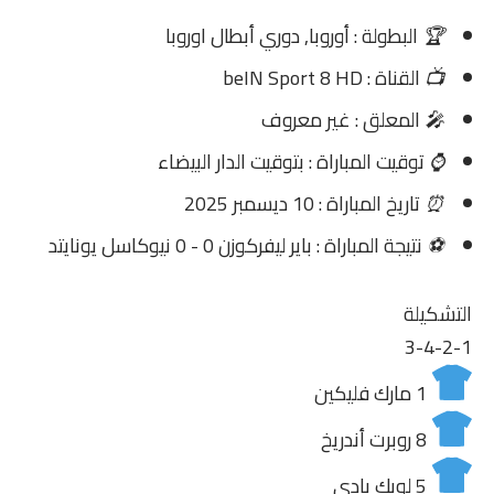
🏆
البطولة : أوروبا, دوري أبطال اوروبا
📺
القناة : beIN Sport 8 HD
🎤
المعلق : غير معروف
⌚
توقيت المباراة : بتوقيت الدار البيضاء
⏰
تاريخ المباراة : 10 ديسمبر 2025
⚽
نتيجة المباراة : باير ليفركوزن 0 - 0 نيوكاسل يونايتد
التشكيلة
3-4-2-1
1
مارك فليكين
8
روبرت أندريخ
5
لويك بادي