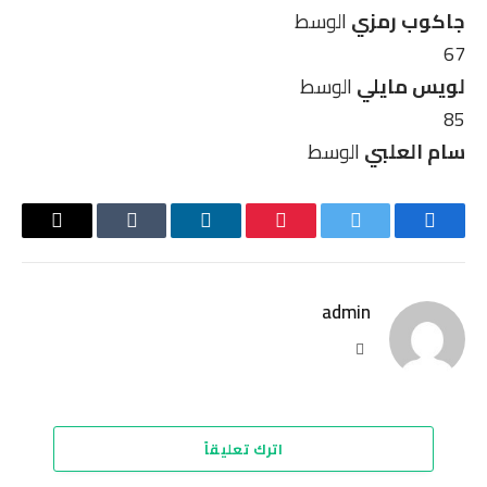
جاكوب رمزي
الوسط
67
لويس مايلي
الوسط
85
سام العلبي
الوسط
فيسبوك
تويتر
بينتيريست
لينكدإن
Tumblr
البريد
الإلكترو
admin
موقع
الويب
اترك تعليقاً