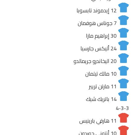
12
إيدموند تابسوبا
7
جوناس هوفمان
30
إبراهيم مازا
24
أليكس جارسيا
20
اليخاندرو جريمالدو
10
مالك تيلمان
11
مارتن تريير
14
باتريك شيك
4-3-3
11
هارفي بارينيس
10
أنتوني جوردون