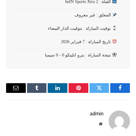
القناة : beIN Sports Xtra 2
المعلق : غير معروف
توقيت المباراة : بتوقيت الدار البيضاء
تاريخ المباراة : 7 فبراير 2026
نتيجة المباراة : بترو اتليتكو 0 - 0 سيمبا
فيسبوك
تويتر
بينتيريست
لينكدإن
Tumblr
البريد
الإلكترو
admin
موقع
الويب