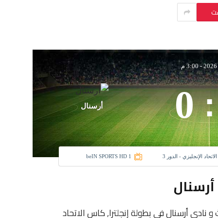
ست
-
3:00 م
0
:
أرسنال
لاتحاد الإنجليزي - الدور 3
beIN SPORTS HD 1
أرسنال
نادى بورتسموث و نادي أرسنال فى بطولة إنجلترا, كاس الاتحاد