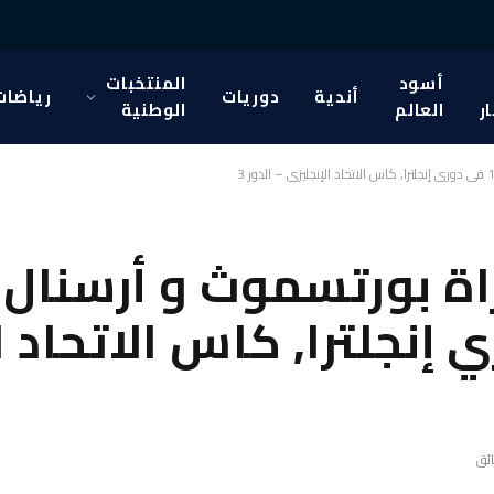
أسود
المنتخبات
أندية
دوريات
رياضات
ار
العالم
الوطنية
ة بورتسموث و أرسنال ب
 في دوري إنجلترا, كاس الاتحا