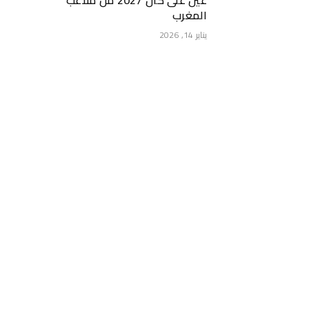
عين على كان 2027 من ملاعب
المغرب
يناير 14, 2026