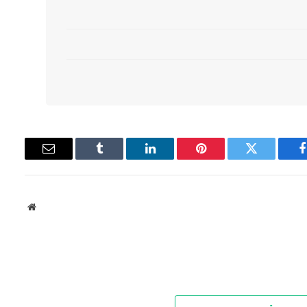
فيسبوك
تويتر
بينتيريست
لينكدإن
Tumblr
البريد
الإلكتروني
موقع
الويب