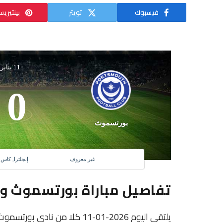
فيسبوك
تويتر
بينتيري
11 يناير 2026
0
بورتسموث
غير معروف
إنجلترا, كاس ا
تفاصيل مباراة بورتسموث و 
يلتقى اليوم 2026-01-11 كلا من 