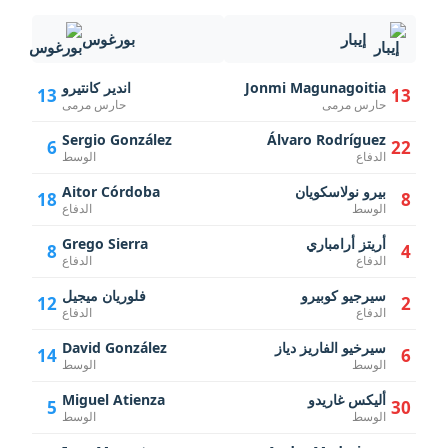
إيبار
بورغوس
Jonmi Magunagoitia
اندير كانتيرو
13
13
حارس مرمى
حارس مرمى
Sergio González
Álvaro Rodríguez
6
22
الدفاع
الوسط
بيرو نولاسكويان
Aitor Córdoba
18
8
الوسط
الدفاع
أريتز أرامباري
Grego Sierra
8
4
الدفاع
الدفاع
سيرجيو كوبيرو
فلوريان ميجيل
12
2
الدفاع
الدفاع
سيرخيو الفاريز دياز
David González
14
6
الوسط
الوسط
أليكس غاريدو
Miguel Atienza
5
30
الوسط
الوسط