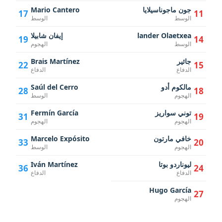
جون ماجوناسيلايا
Mario Cantero
17
11
الوسط
الوسط
lander Olaetxea
إيفان شابيلا
19
14
الوسط
الهجوم
جائير
Brais Martínez
22
15
الدفاع
الدفاع
مالكوم أدو
Saúl del Cerro
28
18
الهجوم
الوسط
توني سواريز
Fermín García
31
19
الهجوم
الهجوم
خافي مارتون
Marcelo Expósito
33
20
الهجوم
الوسط
ليوناردو بوتا
Iván Martínez
36
24
الدفاع
الدفاع
Hugo García
27
الهجوم