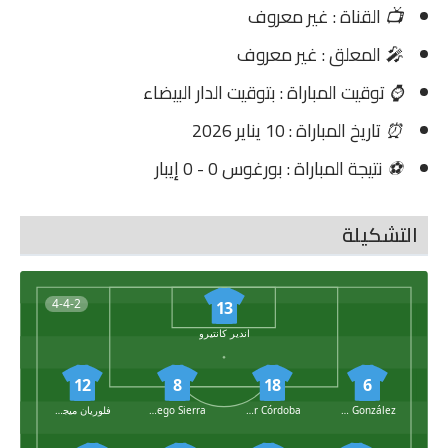
📺
القناة : غير معروف
🎤
المعلق : غير معروف
⌚
توقيت المباراة : بتوقيت الدار البيضاء
⏰
تاريخ المباراة : 10 يناير 2026
⚽
نتيجة المباراة : بورغوس 0 - 0 إيبار
التشكيلة
4-4-2
13
اندير كانتيرو
12
8
18
6
Sergio González
Aitor Córdoba
Grego Sierra
فلوريان ميجيل