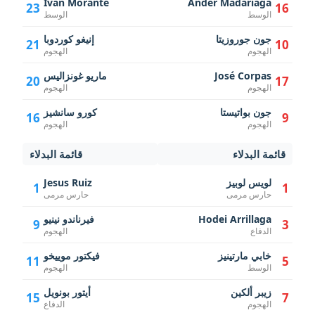
Ivan Morante
Ander Madariaga
23
16
الوسط
الوسط
جون جوروزيتا
إنيغو كوردوبا
21
10
الهجوم
الهجوم
José Corpas
ماريو غونزاليس
20
17
الهجوم
الهجوم
جون بواتيستا
كورو سانشيز
16
9
الهجوم
الهجوم
قائمة البدلاء
قائمة البدلاء
لويس لوبيز
Jesus Ruiz
1
1
حارس مرمى
حارس مرمى
Hodei Arrillaga
فيرناندو نينيو
9
3
الدفاع
الهجوم
خابي مارتينيز
فيكتور موييخو
11
5
الوسط
الهجوم
زيبر ألكين
أيتور بونويل
15
7
الهجوم
الدفاع