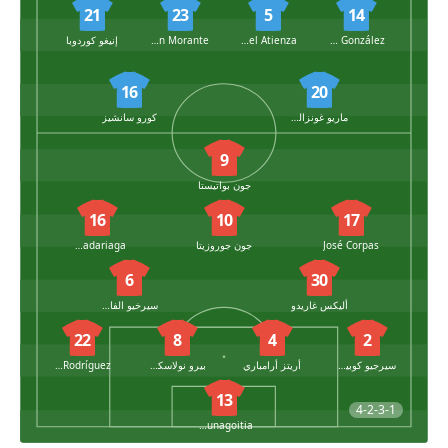
21
23
5
14
David González
Miguel Atienza
Ivan Morante
إنيغو كوردوبا
16
20
ماريو غونزاليس
كورو سانشيز
9
جون بواتيستا
16
10
17
José Corpas
جون جوروزيتا
Ander Madariaga
6
30
أليكس غاريدو
سيرخيو الفاريز دياز
22
8
4
2
سيرجيو كوبيرو
أريتز أرامباري
بيرو نولاسكويان
Álvaro Rodríguez
13
4-2-3-1
Jonmi Magunagoitia