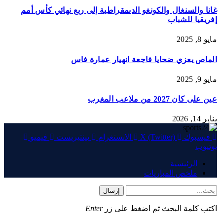
غانا والسنغال والكونغو الديمقراطية إلى ربع نهائي كأس أمم
إفريقيا للشباب
مايو 8, 2025
الماص يعزي ضحايا فاجعة انهيار عمارة فاس
مايو 9, 2025
عين على كان 2027 من ملاعب المغرب
يناير 14, 2026
فيسبوك
X (Twitter)
الانستغرام
بينتيريست
فيميو
يوتيوب
الرئيسية
ملخص المباريات
إرسال
اكتب كلمة البحث ثم اضغط على زر
Enter