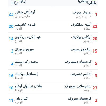
بلغاريا
تركيا
ديميتار ميتوف
أوغركان شاكير
23
1
حارس مرمى
حارس مرمى
أنتون نديالكوف
فيردي كادويغلو
20
22
الدفاع
الدفاع
لوكاس بيتكوف
عبد الكريم بردكجي
14
20
الهجوم
الدفاع
بيتكو هريستوف
ميريح ديميرال
3
15
الدفاع
الدفاع
كريستيان ديميتروف
محمد زكي سيلك
2
5
الدفاع
الدفاع
أتاناس تشيرنيف
إسماعيل يوكسك
16
3
الدفاع
الوسط
ستانيسلاف شوبوف
هاكان تشالهان أوغلو
10
23
الوسط
الوسط
كريستيان بيتروف
كينان يلدز
11
2
الدفاع
الهجوم