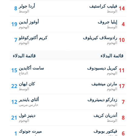
فيليب كراستيف
أردا جولر
8
14
الوسط
الوسط
إيليا جروف
أوغوز أيدين
19
4
الوسط
الهجوم
رادوسلاف كيريلوف
كريم أكتوركوغلو
7
10
الهجوم
الهجوم
قائمة البدلاء
قائمة البدلاء
كيريل ديسبودوف
سامت أكايدين
15
11
الهجوم
الدفاع
مارتن مينشيف
كان ايهان
22
17
الهجوم
الوسط
زداركو ديميتروف
ألتاي بايندير
12
7
الهجوم
حارس مرمى
أندريان كريف
دينيز غول
21
8
الوسط
الهجوم
فيكتور بوبوف
ميرت جونوك
1
6