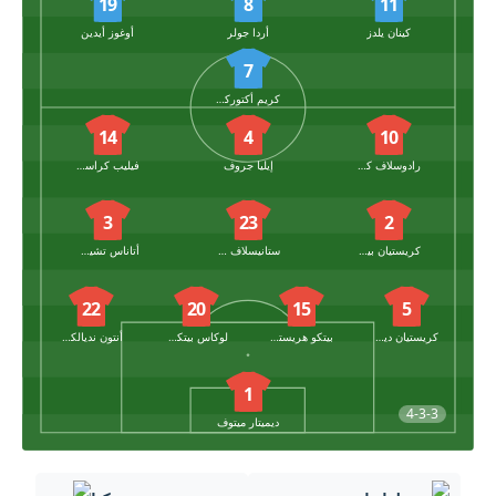
19
8
11
كينان يلدز
أردا جولر
أوغوز أيدين
7
كريم أكتوركوغلو
14
4
10
رادوسلاف كيريلوف
إيليا جروف
فيليب كراستيف
3
23
2
كريستيان بيتروف
ستانيسلاف شوبوف
أتاناس تشيرنيف
22
20
15
5
كريستيان ديميتروف
بيتكو هريستوف
لوكاس بيتكوف
أنتون نديالكوف
1
4-3-3
ديميتار ميتوف