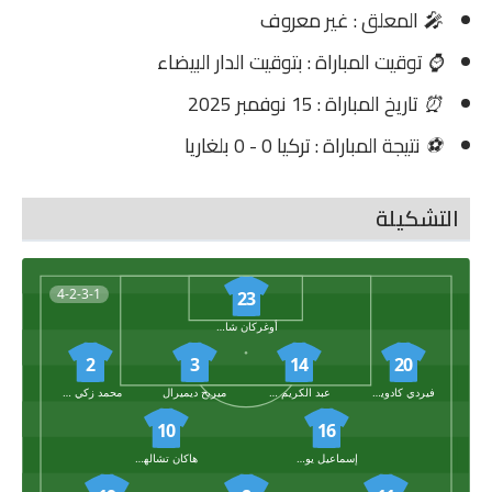
🎤
المعلق : غير معروف
⌚
توقيت المباراة : بتوقيت الدار البيضاء
⏰
تاريخ المباراة : 15 نوفمبر 2025
⚽
نتيجة المباراة : تركيا 0 - 0 بلغاريا
التشكيلة
4-2-3-1
23
أوغركان شاكير
2
3
14
20
فيردي كادويغلو
عبد الكريم بردكجي
ميريح ديميرال
محمد زكي سيلك
10
16
إسماعيل يوكسك
هاكان تشالهان أوغلو