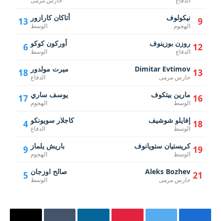
الدفاع
حارس مرمى
نيكولوف
أتاكان كارازور
13
9
الهجوم
الوسط
روزن بوزينوف
أوركون كوكو
6
12
الدفاع
الوسط
Dimitar Evtimov
ميرت مولدور
18
13
حارس مرمى
الدفاع
مارين بيتكوف
يوسف ساري
17
16
الوسط
الهجوم
إفايلو شوشيف
كاجلار سويونكو
4
18
الوسط
الدفاع
كريستيان ستويانوف
باريش يلماز
9
19
الوسط
الهجوم
Aleks Bozhev
صالح اوزجان
5
21
حارس مرمى
الوسط