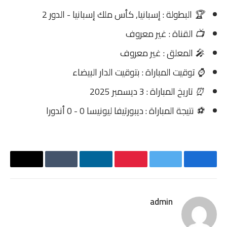
🏆
البطولة : إسبانيا, كأس ملك إسبانيا - الدور 2
📺
القناة : غير معروف
🎤
المعلق : غير معروف
⌚
توقيت المباراة : بتوقيت الدار البيضاء
⏰
تاريخ المباراة : 3 ديسمبر 2025
⚽
نتيجة المباراة : ديبورتيفا ليونيسا 0 - 0 أندورا
فيسبوك
تويتر
بينتيريست
لينكدإن
Tumblr
البريد
الإلكترو
admin
موقع