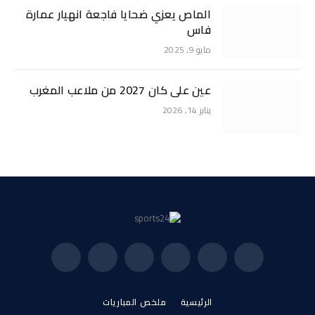
الماص يعزي ضحايا فاجعة انهيار عمارة
فاس
مايو 9, 2025
عين على كان 2027 من ملاعب المغرب
يناير 14, 2026
فيسبوك
X
الانستغرام
بينتيريست
فيميو
يوتيوب
(Twitter)
الرئيسية
ملخص المباريات