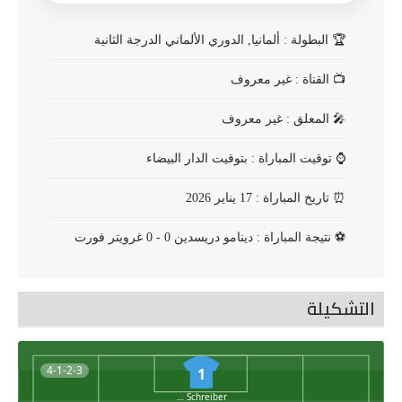
🏆
البطولة : ألمانيا, الدوري الألماني الدرجة الثانية
📺
القناة : غير معروف
🎤
المعلق : غير معروف
⌚
توقيت المباراة : بتوقيت الدار البيضاء
⏰
تاريخ المباراة : 17 يناير 2026
⚽
نتيجة المباراة : دينامو دريسدين 0 - 0 غرويتر فورت
التشكيلة
4-1-2-3
1
Tim Schreiber