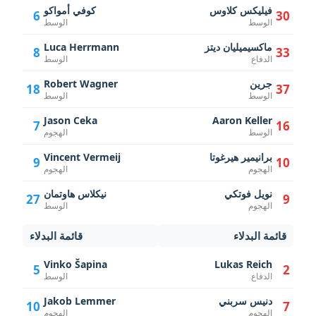
فيليكس كلاوس
كوفي أمواكو
6
30
الوسط
الوسط
ماكسيميليان ديتز
Luca Herrmann
8
33
الدفاع
الوسط
جرين
Robert Wagner
18
37
الوسط
الوسط
Jason Ceka
Aaron Keller
7
16
الوسط
الهجوم
برانيمير هيرغوتا
Vincent Vermeij
9
10
الهجوم
الهجوم
نويل فوتكي
نيكلاس هاوتمان
27
9
الهجوم
الوسط
قائمة البدلاء
قائمة البدلاء
Vinko Šapina
Lukas Reich
5
2
الدفاع
الوسط
دنيس سربني
Jakob Lemmer
10
7
الهجوم
الهجوم