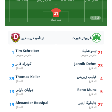
جاينلوكا ايتير
Reno Munz
فيليب زيريس
Jannik Dehm
21
4-4-2
تيمو شليك
غرويتر فورت
دينامو دريسدين
تيمو شليك
Tim Schreiber
1
21
حارس مرمى
حارس مرمى
Jannik Dehm
كونراد فابر
2
23
الدفاع
الدفاع
فيليب زيريس
Thomas Keller
39
4
الدفاع
الدفاع
Reno Munz
جوليان باولي
13
5
الدفاع
الدفاع
جاينلوكا ايتير
Alexander Rossipal
19
27
الدفاع
الدفاع