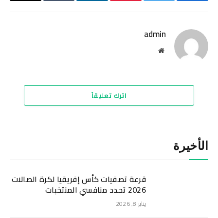
فيسبوك
تويتر
بينتيريست
لينكدإن
Tumblr
البريد
الإلكترو
admin
موقع
الويب
اترك تعليقاً
الأخيرة
قرعة تصفيات كأس إفريقيا لكرة الصالات
2026 تحدد منافسي المنتخبات
يناير 8, 2026