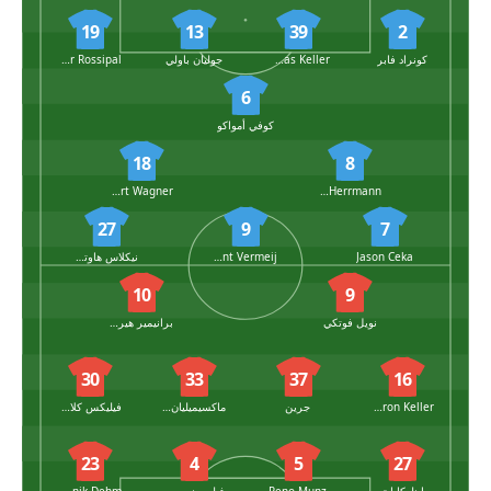
19
13
39
2
كونراد فابر
Thomas Keller
جوليان باولي
Alexander Rossipal
6
كوفي أمواكو
18
8
Robert Wagner
Luca Herrmann
27
9
7
Jason Ceka
Vincent Vermeij
نيكلاس هاوتمان
10
9
نويل فوتكي
برانيمير هيرغوتا
30
33
37
16
Aaron Keller
جرين
ماكسيميليان ديتز
فيليكس كلاوس
23
4
5
27