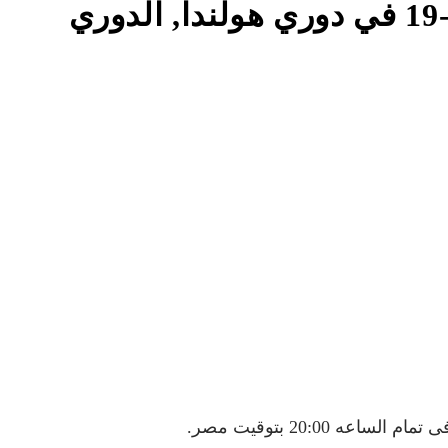
تفاصيل وموعد مباراة رديف أوترخت و آيندهوفن ب بتاريخ 2026-01-19 في دوري هولندا, الدوري