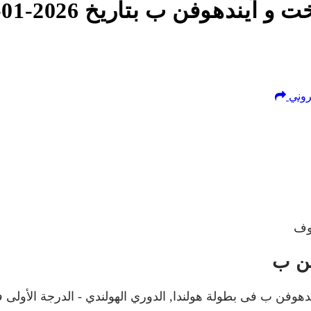
تروني
وف
فن ب