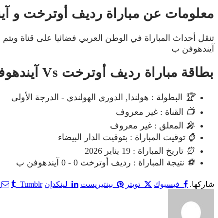
معلومات عن مباراة رديف أوترخت و آيندهوفن ب
تنقل أحداث المباراة في الوطن العربي فضائيا على قناة ويت
آيندهوفن ب
بطاقة مباراة رديف أوترخت Vs آيندهوفن ب
🏆
البطولة : هولندا, الدوري الهولندي - الدرجة الأولى
📺
القناة : غير معروف
🎤
المعلق : غير معروف
⌚
توقيت المباراة : بتوقيت الدار البيضاء
⏰
تاريخ المباراة : 19 يناير 2026
⚽
نتيجة المباراة : رديف أوترخت 0 - 0 آيندهوفن ب
شاركها.
فيسبوك
تويتر
بينتيريست
لينكدإن
Tumblr