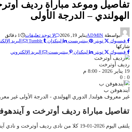
الهولندي – الدرجة الأولى
بواسطة
ADMIN
يناير 19, 2026
لا توجد تعليقات
1 دقائق
فيسبوك
تويتر
بينتيريست
لينكدإن
Tumblr
البريد الإلك
شاركها
فيسبوك
تويتر
لينكدإن
بينتيريست
البريد الإلكتروني
رديف أوترخت
19 يناير 2026
-
8:00 م
0
:
0
آيندهوفن ب
غير معروف
هولندا, الدوري الهولندي - الدرجة الأولى
غير معر
تفاصيل مباراة رديف أوترخت و آيندهو
يلتقى اليوم 2026-01-19 كلا من نادى رديف أوترخت و نادي آيندهوفن ب فى بطولة هولندا, الدوري الهولندي - الدرجة الأولى فى تمام الساعه 20:00 بتوقيت مصر.