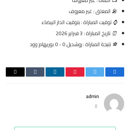
📺
القناة : غير معروف
🎤
المعلق : غير معروف
⌚
توقيت المباراة : بتوقيت الدار البيضاء
⏰
تاريخ المباراة : 3 فبراير 2026
⚽
نتيجة المباراة : روشديل 0 - 0 بوريهام وود
فيسبوك
تويتر
بينتيريست
لينكدإن
Tumblr
البريد
الإلكترو
admin
موقع
الويب