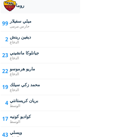
روما
ميلي سفيلار
99
حارس مرمى
ديفين رينش
2
الدفاع
جيانلوكا مانشيني
23
الدفاع
ماريو هرموسو
22
الدفاع
محمد زكي سيلك
19
الدفاع
بريان كريستانتي
4
الوسط
كواديو كونيه
17
الوسط
ويسلي
43