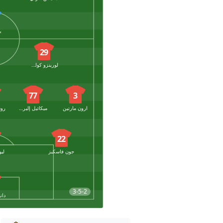
ب
29
لورينزو كولومبو
77
3
ارون مارتين
ميكائيل إليرتسون
22
جون فاسكيز
ليو
3-5-2