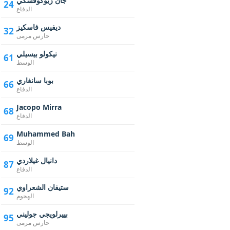
جان زيوكوفسكي
24
الدفاع
ديفيس فاسكيز
32
حارس مرمى
نيكولو بيسيلي
61
الوسط
بوبا سانغاري
66
الدفاع
Jacopo Mirra
68
الدفاع
Muhammed Bah
69
الوسط
دانيال غيلاردي
87
الدفاع
ستيفان الشعراوي
92
الهجوم
بييرلويجي جوليني
95
حارس مرمى