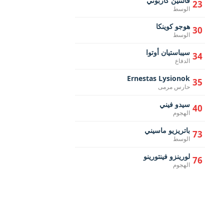
فالنتين كاربوني
23
الوسط
هوجو كوينكا
30
الوسط
سيباستيان أوتوا
34
الدفاع
Ernestas Lysionok
35
حارس مرمى
سيدو فيني
40
الهجوم
باتريزيو ماسيني
73
الوسط
لورينزو فينتورينو
76
الهجوم