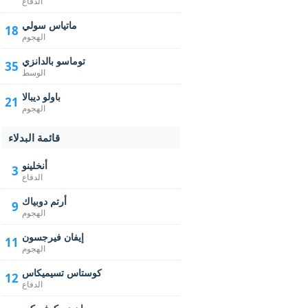
الدفاع
ماتياس سولي
18
الهجوم
توماسو بالدانزي
35
الوسط
باولو ديبالا
21
الهجوم
قائمة البدلاء
أنخلينو
3
الدفاع
أرتم دوبياك
9
الهجوم
إيفان فيرجسون
11
الهجوم
كوستاس تسيميكاس
12
الدفاع