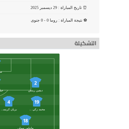
⏰
تاريخ المباراة : 29 ديسمبر 2025
⚽
نتيجة المباراة : روما 0 - 0 جنوى
التشكيلة
مي
2
ديفين رينش
4
19
محمد زكي سيلك
بريان كريستانتي
18
ماتياس سولي