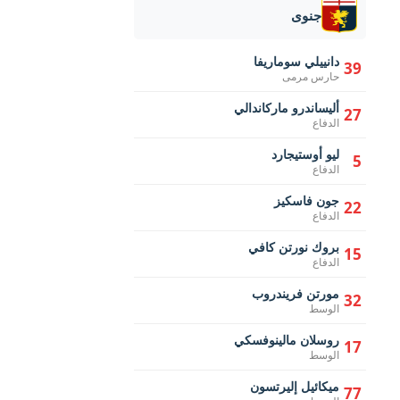
جنوى
دانييلي سوماريفا
39
حارس مرمى
أليساندرو ماركاندالي
27
الدفاع
ليو أوستيجارد
5
الدفاع
جون فاسكيز
22
الدفاع
بروك نورتن كافي
15
الدفاع
مورتن فريندروب
32
الوسط
روسلان مالينوفسكي
17
الوسط
ميكائيل إليرتسون
77