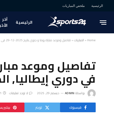
الرئيسية
ملخص المباريات
آخر
الرئيسية
الأخب
Home
»
المباريات
»
تفاصيل وموعد مباراة روما و جنوى بتاريخ 2025-12-29 في دوري إيطاليا, الدوري الإيطالي
في دوري إيطاليا, ال
بواسطة
ADMIN
ديسمبر 29, 2025
لا توجد تعليقات
1 دقائق
فيسبوك
تويتر
بينتيري