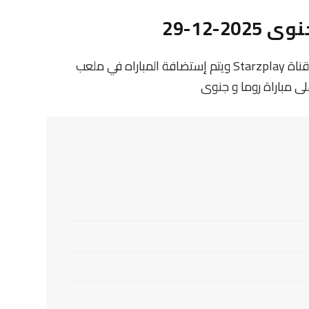
-12-29
تنقل أحداث المباراة في الوطن العربي فضائيا على قناة Starzplay ويتم إستضافة المباراه في ملعب
ى مباراة روما و جنوى