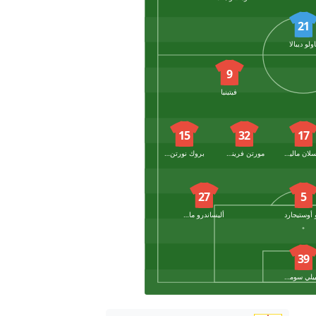
21
اولو ديبالا
9
فيتينيا
15
32
17
روسلان مالينوفسكي
مورتن فريندروب
بروك نورتن كافي
27
5
 أوستيجارد
أليساندرو ماركاندالي
39
دانييلي سوماريفا