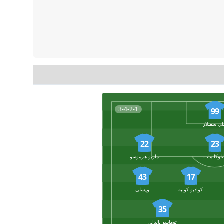
3-4-2-1
99
لي سفيلار
22
23
جيانلوكا مانشيني
ماريو هرموسو
43
17
كواديو كونيه
ويسلي
35
توماسو بالدانزي