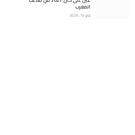
عين على كان 2027 من ملاعب
المغرب
يناير 14, 2026