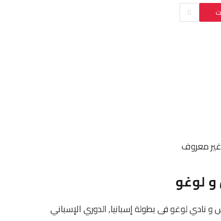
ت
ير معروف
و لوغو
نادى ريال أفيليس و نادي لوغو فى بطولة إسبانيا, الدوري الإسباني