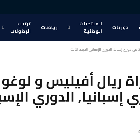
المنتخبات
ترتيب
دوريات
رياضات
الوطنية
البطولات
ة ريال أفيليس و لوغو ب
2 في دوري إسبانيا, الدوري ال