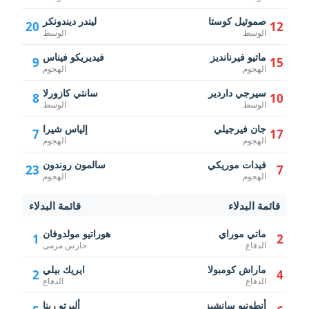
صموئيل كوستا
ليندر ديندونكر
20
12
الوسط
الوسط
ماتيو فيرنانديز
فيديريكو فيناس
9
15
الهجوم
الهجوم
سيرجي داردير
سانتي كازورلا
8
10
الوسط
الوسط
جان فيرجيلي
إلياس شيرا
7
17
الهجوم
الهجوم
فيدات موريكي
سالمون روندون
23
7
الهجوم
الهجوم
قائمة البدلاء
قائمة البدلاء
ماتي موراي
هوراتيو مولدوفان
1
2
الدفاع
حارس مرمى
ماراش كومبولا
ايريك بيلي
2
4
الدفاع
الدفاع
أنطونيو سانشيز
ألبرتو رينا