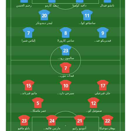
ناتشو فيدال
دافيد كوستا
ديفيد كارمو
رحيم الحسن
20
11
سانتياغو كولومباتو
ليندر ديندونكر
7
8
9
فيديريكو فيناس
سانتي كازورلا
إلياس شيرا
23
سالمون روندون
7
فيدات موريكي
15
10
17
جان فيرجيلي
سيرجي داردير
ماتيو فيرنانديز
5
12
صموئيل كوستا
عمر ماسكاريل
23
24
21
22
يوهان موخيكا
أنتونيو راييو
مارتين فاليجينت
بابلو مافيو