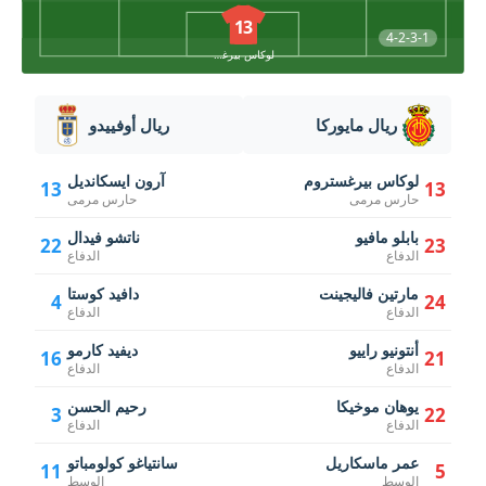
13
4-2-3-1
لوكاس بيرغستروم
ريال مايوركا
ريال أوفييدو
لوكاس بيرغستروم
آرون ايسكانديل
13
13
حارس مرمى
حارس مرمى
بابلو مافيو
ناتشو فيدال
22
23
الدفاع
الدفاع
مارتين فاليجينت
دافيد كوستا
4
24
الدفاع
الدفاع
أنتونيو راييو
ديفيد كارمو
16
21
الدفاع
الدفاع
يوهان موخيكا
رحيم الحسن
3
22
الدفاع
الدفاع
عمر ماسكاريل
سانتياغو كولومباتو
11
5
الوسط
الوسط