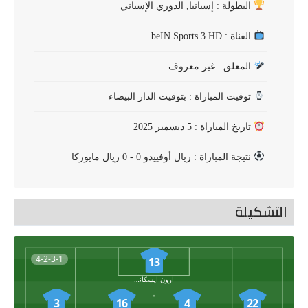
البطولة : إسبانيا, الدوري الإسباني
القناة : beIN Sports 3 HD
المعلق : غير معروف
توقيت المباراة : بتوقيت الدار البيضاء
تاريخ المباراة : 5 ديسمبر 2025
نتيجة المباراة : ريال أوفييدو 0 - 0 ريال مايوركا
التشكيلة
4-2-3-1
13
آرون ايسكانديل
3
16
4
22