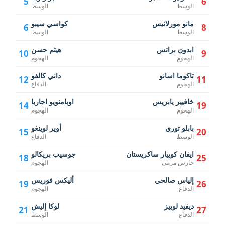
5
6
الوسط
الوسط
مانو مورلانيس
كواسي سيبو
6
8
الوسط
الوسط
ابدون براتس
هيثم حسن
10
9
الهجوم
الهجوم
تاكوما اسانو
داني كالفو
12
11
الهجوم
الدفاع
خافيير يابريس
اوبامنويو اجاريا
14
19
الهجوم
الهجوم
بابلو توري
أوير لوينغو
15
20
الوسط
الدفاع
ايفان كوييار ساكريستان
جوسيب بريكالو
18
25
حارس مرمى
الهجوم
إلياس صالحي
أليكس فوريس
19
26
الدفاع
الهجوم
ديفيد لوبيز
لوكا إليش
21
27
الدفاع
الوسط