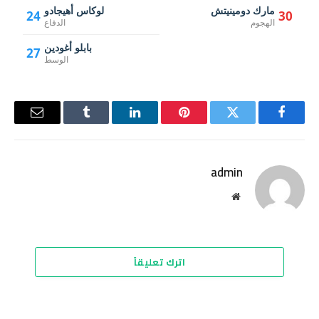
مارك دومينيتش
لوكاس أهيجادو
24
30
الهجوم
الدفاع
بابلو أغودين
27
الوسط
فيسبوك
تويتر
بينتيريست
لينكدإن
Tumblr
البريد
الإلكترو
admin
موقع
الويب
اترك تعليقاً