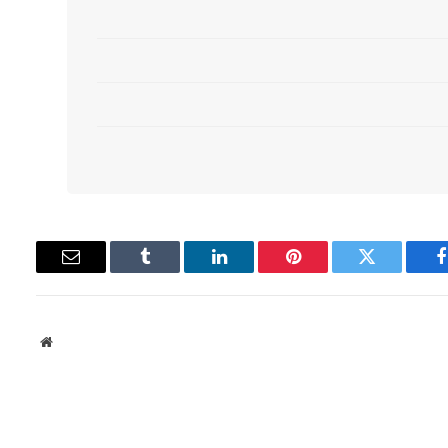
فيسبوك
تويتر
بينتيريست
لينكدإن
Tumblr
البريد
الإلكتروني
موقع
الويب