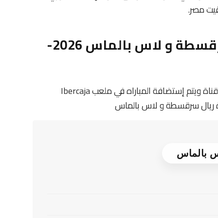
معلومات عن مباراة ريال سرقسطة و لاس بالماس 2026-
تنقل أحداث المباراة في الوطن العربي فضائيا على قناة ويتم إستضافة المباراه في ملعب Ibercaja