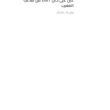
عين على كان 2027 من ملاعب
المغرب
يناير 14, 2026