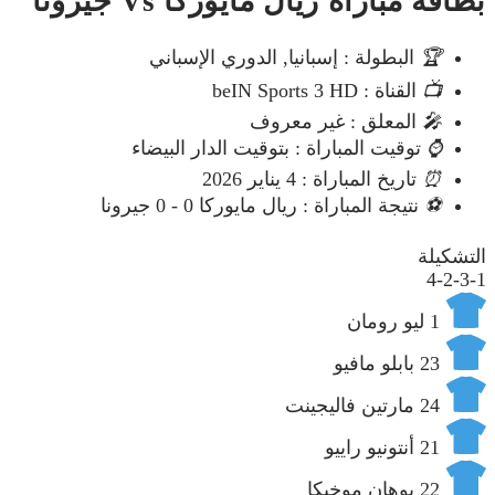
بطاقة مباراة ريال مايوركا Vs جيرونا
🏆
البطولة : إسبانيا, الدوري الإسباني
📺
القناة : beIN Sports 3 HD
🎤
المعلق : غير معروف
⌚
توقيت المباراة : بتوقيت الدار البيضاء
⏰
تاريخ المباراة : 4 يناير 2026
⚽
نتيجة المباراة : ريال مايوركا 0 - 0 جيرونا
التشكيلة
4-2-3-1
1
ليو رومان
23
بابلو مافيو
24
مارتين فاليجينت
21
أنتونيو راييو
22
يوهان موخيكا