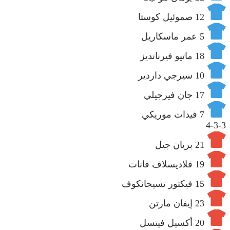
12
صموئيل كوستا
5
عمر ماسكاريل
18
ماتيو فيرنانديز
10
سيرجي داردير
17
جان فيرجيلي
7
فيدات موريكي
4-3-3
21
بريان جيل
19
فلاديسلاف فانات
15
فيكتور تسيجانكوف
23
إيفان مارتن
20
أكسيل فيتسل