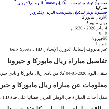
فيسبوك
تويتر
بينتيريست
لينكدإن
Tumblr
البريد الإلكتروني
شاركها
فيسبوك
تويتر
لينكدإن
بينتيريست
البريد الإلكتروني
ريال مايوركا
4 يناير 2026
-
6:30 م
0
:
0
جيرونا
غير معروف
إسبانيا, الدوري الإسباني
beIN Sports 3 HD
تفاصيل مباراة ريال مايوركا و جيرونا
يلتقى اليوم 2026-01-04 كلا من نادى ريال مايوركا و نادي جيرونا فى بطولة إسبانيا, الدوري الإسباني فى تمام الساعه 18:30 بتوقيت مصر.
معلومات عن مباراة ريال مايوركا و جيرونا 2026-1
تنقل أحداث المباراة في الوطن العربي فضائيا على قناة beIN Sports 3 HD ويتم إستضافة المباراه في ملعب إيبيروستار يقوم المعلق الرياضى بالتعليق على مباراة ريال مايوركا و جيرونا