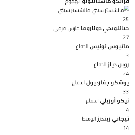
فرانكو ماستانتونو
الهجوم
مانشستر سيتي
25
جيانلويجي دوناروما
حارس مرمى
27
ماثيوس نونيس
الدفاع
3
روبن دياز
الدفاع
24
يوشكو جفارديول
الدفاع
33
نيكو أوريلي
الدفاع
4
تيجاني ريندرز
الوسط
14