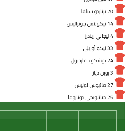
20
برناردو سيلفا
14
نيكولاس جونزاليس
4
تيجاني ريندرز
33
نيكو أوريلي
24
يوشكو جفارديول
3
روبن دياز
27
ماثيوس نونيس
25
جيانلويجي دوناروما