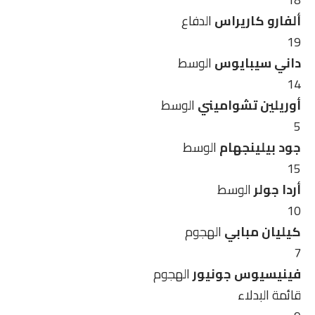
ألفارو كاريراس
الدفاع
19
داني سيبايوس
الوسط
14
أوريلين تشواميني
الوسط
5
جود بيلينجهام
الوسط
15
أردا جولر
الوسط
10
كيليان مبابي
الهجوم
7
فينيسيوس جونيور
الهجوم
قائمة البدلاء