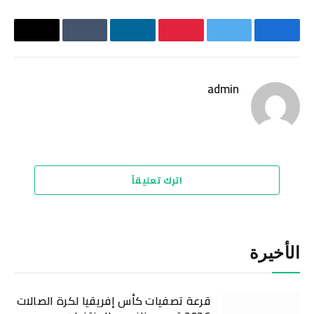
فيسبوك
تويتر
بينتيريست
لينكدإن
Tumblr
البريد
الإلكترو
admin
موقع
الويب
اترك تعليقاً
الأخيرة
قرعة تصفيات كأس إفريقيا لكرة الصالات