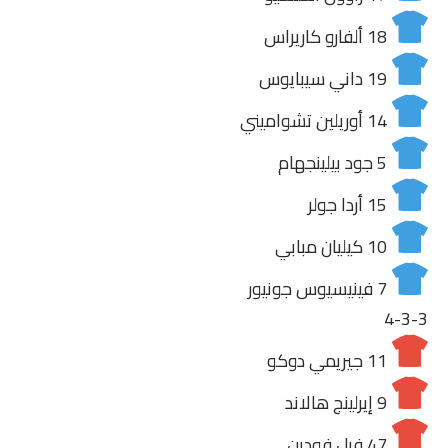
18
ألفارو كاريراس
19
داني سيبايوس
14
أوريلين تشواميني
5
جود بيلينجهام
15
أردا جولر
10
كيليان مبابي
7
فينيسيوس جونيور
4-3-3
11
جيريمي دوكو
9
إيرلينج هالاند
47
فيل فودين