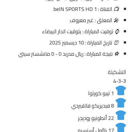
📺
القناة : beIN SPORTS HD 1
🎤
المعلق : غير معروف
⌚
توقيت المباراة : بتوقيت الدار البيضاء
⏰
تاريخ المباراة : 10 ديسمبر 2025
⚽
نتيجة المباراة : ريال مدريد 0 - 0 مانشستر سيتي
التشكيلة
4-3-3
1
تيبو كورتوا
8
فيديريكو فالفيردي
22
أنطونيو روديجر
17
راؤول أسنسيو