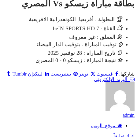
بطاقة مباراة زيسكو Vs المصري
🏆
البطولة : أفريقيا, الكونفدرالية الافريقية
📺
القناة : beIN SPORTS HD 7
🎤
المعلق : غير معروف
⌚
توقيت المباراة : بتوقيت الدار البيضاء
⏰
تاريخ المباراة : 28 نوفمبر 2025
⚽
نتيجة المباراة : زيسكو 0 - 0 المصري
شاركها.
فيسبوك
تويتر
بينتيريست
لينكدإن
Tumblr
البريد الإلكتروني
admin
موقع الويب
اترك تعليقاً