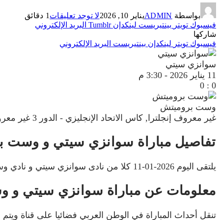
بواسطة
ADMIN
يناير 10, 2026
لا توجد تعليقات
1 دقائق
فيسبوك
تويتر
بينتيريست
لينكدإن
Tumblr
البريد الإلكتروني
شاركها
فيسبوك
تويتر
لينكدإن
بينتيريست
البريد الإلكتروني
سوانزي سيتي
11 يناير 2026
-
3:30 م
0
:
0
وست بروميتش
غير معروف
إنجلترا, كاس الاتحاد الإنجليزي - الدور 3
غير معر
تفاصيل مباراة سوانزي سيتي و وست ب
يلتقى اليوم 2026-01-11 كلا من نادى سوانزي سيتي و نادي وست بروميتش فى بطولة إنجلترا, كاس الاتحاد الإنجليزي - الدور 3 فى تمام الساعه 15:30 بتوقيت مصر.
معلومات عن مباراة سوانزي سيتي و وست بروم
تنقل أحداث المباراة في الوطن العربي فضائيا على قناة وي