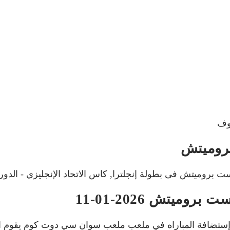
وف
روميتش
يتش 2026-01-11
تم إستضافة المباراه في ملعب ملعب سوان سي دوت كوم يقوم ا