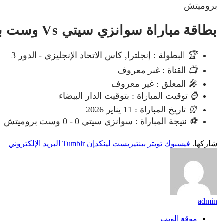
بروميتش
بطاقة مباراة سوانزي سيتي Vs وست بروميتش
🏆
البطولة : إنجلترا, كاس الاتحاد الإنجليزي - الدور 3
📺
القناة : غير معروف
🎤
المعلق : غير معروف
⌚
توقيت المباراة : بتوقيت الدار البيضاء
⏰
تاريخ المباراة : 11 يناير 2026
⚽
نتيجة المباراة : سوانزي سيتي 0 - 0 وست بروميتش
شاركها.
فيسبوك
تويتر
بينتيريست
لينكدإن
Tumblr
البريد الإلكتروني
admin
موقع الويب