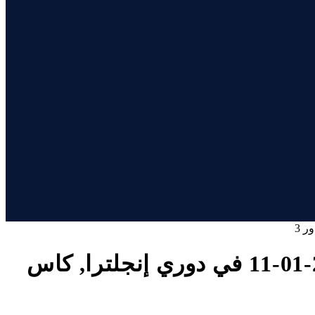
تفاصيل وموعد مباراة سوانزي سيتي و وست بروميتش بتاريخ 2026-01-11 في دوري إنجلترا, كاس