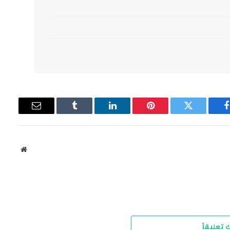
فيسبوك
تويتر
بينتيريست
لينكدإن
Tumblr
البريد
الإلكتروني
موقع
الويب
 تعليقاً