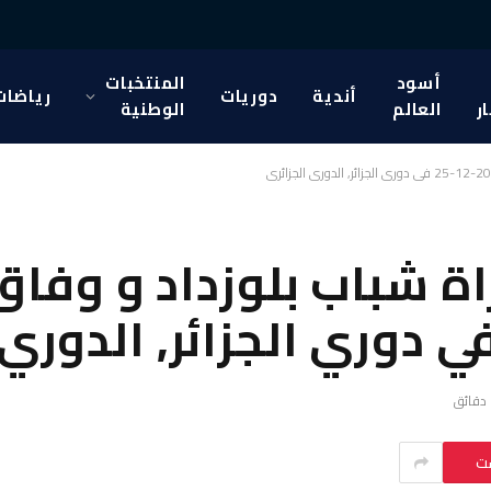
أسود
المنتخبات
أندية
دوريات
رياضات
ار
العالم
الوطنية
اة شباب بلوزداد و وف
ست