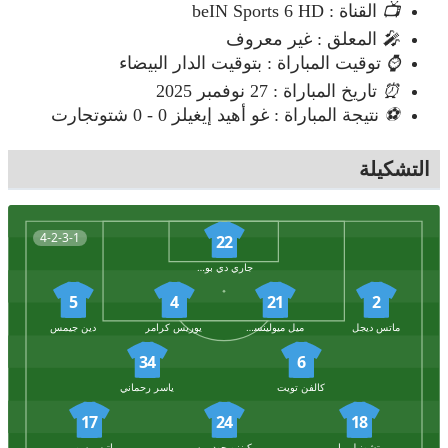
📺
القناة : beIN Sports 6 HD
🎤
المعلق : غير معروف
⌚
توقيت المباراة : بتوقيت الدار البيضاء
⏰
تاريخ المباراة : 27 نوفمبر 2025
⚽
نتيجة المباراة : غو أهيد إيغيلز 0 - 0 شتوتجارت
التشكيلة
4-2-3-1
22
جاري دي بوسر
5
4
21
2
ماتس ديجل
ميل ميولينستين
يوريس كرامر
دين جيمس
34
6
كالفن تويت
ياسر رحماني
17
24
18
ريتشونيل مارجريت
كينزو جودمين
ماتيس سوراي