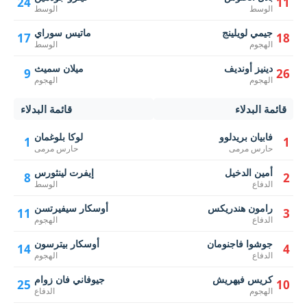
24
11
الوسط
الوسط
جيمي لويلينج
ماتيس سوراي
17
18
الهجوم
الوسط
دينيز أونديف
ميلان سميث
9
26
الهجوم
الهجوم
قائمة البدلاء
قائمة البدلاء
فابيان بريدلوو
لوكا بلوغمان
1
1
حارس مرمى
حارس مرمى
أمين الدخيل
إيفرت لينثورس
8
2
الدفاع
الوسط
رامون هندريكس
أوسكار سيفيرتسن
11
3
الدفاع
الهجوم
جوشوا فاجنومان
أوسكار بيترسون
14
4
الدفاع
الهجوم
كريس فيهريش
جيوفاني فان زوام
25
10
الهجوم
الدفاع