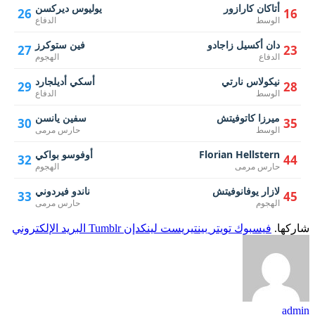
أتاكان كارازور
يوليوس ديركسن
26
16
الوسط
الدفاع
دان أكسيل زاجادو
فين ستوكرز
27
23
الدفاع
الهجوم
نيكولاس نارتي
أسكي أديلجارد
29
28
الوسط
الدفاع
ميرزا ​​كاتوفيتش
سفين يانسن
30
35
الوسط
حارس مرمى
Florian Hellstern
أوفوسو بواكي
32
44
حارس مرمى
الهجوم
لازار يوفانوفيتش
ناندو فيردوني
33
45
الهجوم
حارس مرمى
شاركها.
فيسبوك
تويتر
بينتيريست
لينكدإن
Tumblr
البريد الإلكتروني
admin