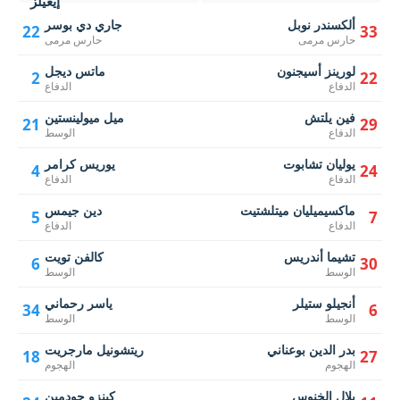
ألكسندر نوبل
جاري دي بوسر
22
33
حارس مرمى
حارس مرمى
لورينز أسيجنون
ماتس ديجل
2
22
الدفاع
الدفاع
فين يلتش
ميل ميولينستين
21
29
الدفاع
الوسط
يوليان تشابوت
يوريس كرامر
4
24
الدفاع
الدفاع
ماكسيميليان ميتلشتيت
دين جيمس
5
7
الدفاع
الدفاع
تشيما أندريس
كالفن تويت
6
30
الوسط
الوسط
أنجيلو ستيلر
ياسر رحماني
34
6
الوسط
الوسط
بدر الدين بوعناني
ريتشونيل مارجريت
18
27
الهجوم
الهجوم
بلال الخنوس
كينزو جودمين