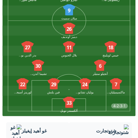
9
ميلان سميث
26
دينيز أونديف
27
11
18
جيمي لويلينج
بلال الخنوس
بدر الدين بوعناني
30
6
أنجيلو ستيلر
تشيما أندريس
22
29
24
7
ماكسيميليان ميتلشتيت
يوليان تشابوت
فين يلتش
لورينز أسيجنون
33
4-2-3-1
ألكسندر نوبل
شتوتجارت
غو أهيد إيغيلز