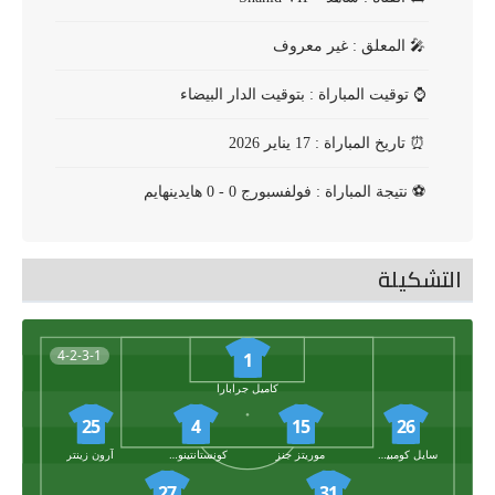
🎤
المعلق : غير معروف
⌚
توقيت المباراة : بتوقيت الدار البيضاء
⏰
تاريخ المباراة : 17 يناير 2026
⚽
نتيجة المباراة : فولفسبورج 0 - 0 هايدينهايم
التشكيلة
4-2-3-1
1
كاميل جرابارا
25
4
15
26
سايل كومبيدي نيكي
موريتز جنز
كونستانتينوس كوليراكيس
آرون زينتر
27
31