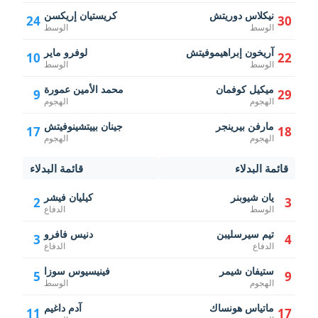
نيكلاس دوريتش
كريستيان إريكسن
24
30
الوسط
الوسط
آريخون إبراهيموفيتش
لوفرو ماير
10
22
الوسط
الوسط
ميكيل كوفمان
محمد الأمين عمورة
9
29
الهجوم
الهجوم
مارفن بيرينجر
جينان بييتشينوفيتش
17
18
الهجوم
الهجوم
قائمة البدلاء
قائمة البدلاء
يان شيوبنر
كيليان فيشر
2
3
الوسط
الدفاع
تيم سيرسليبن
دنيس فافرو
3
4
الدفاع
الدفاع
ستيفان شيمر
فينيسيوس سوزا
5
9
الهجوم
الوسط
ماتياس هونساك
آدم داغيم
11
17