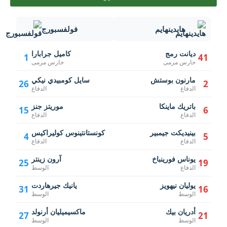
هايدينهايم
فولفسبورج
ديانت رمج
كاميل جرابارا
1
41
حارس مرمى
حارس مرمى
مارنون بوستش
سايل كومبيدي نيكي
26
2
الدفاع
الدفاع
باتريك ماينكا
موريتز جنز
15
6
الدفاع
الدفاع
بينيديكت جيمبير
كونستانتينوس كوليراكيس
4
5
الدفاع
الدفاع
يوناس فورينباخ
آرون زينتر
25
19
الدفاع
الوسط
يوليان نيهويز
يانيك جيرهاردت
31
16
الوسط
الوسط
أدريان بيك
ماكسيميليان أرنولد
27
21
الوسط
الوسط