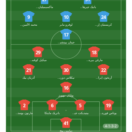
يانيك جيرهاردت
ماكسيميليان أرنولد
9
10
24
كريستيان إريكسن
لوفرو ماير
محمد الأمين عمورة
17
جينان بييتشينوفيتش
29
18
مارفن بيرينجر
ميكيل كوفمان
21
30
22
آريخون إبراهيموفيتش
نيكلاس دوريتش
أدريان بيك
16
يوليان نيهويز
2
6
5
19
يوناس فورينباخ
بينيديكت جيمبير
باتريك ماينكا
مارنون بوستش
41
4-1-3-2
ديانت رمج