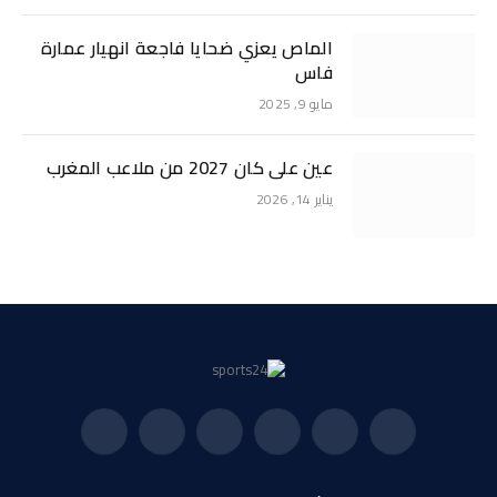
الماص يعزي ضحايا فاجعة انهيار عمارة
فاس
مايو 9, 2025
عين على كان 2027 من ملاعب المغرب
يناير 14, 2026
فيسبوك
X
الانستغرام
بينتيريست
فيميو
يوتيوب
(Twitter)