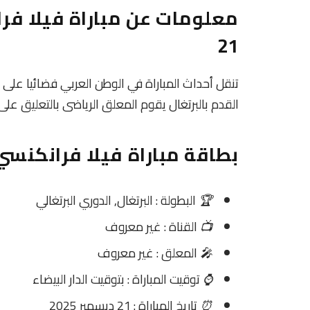
21
تنقل أحداث المباراة في الوطن العربي فضائيا على
القدم بالبرتغال يقوم المعلق الرياضى بالتعليق على
بطاقة مباراة فيلا فرانكنسي Vs ناسيونا
🏆
البطولة : البرتغال, الدوري البرتغالي
📺
القناة : غير معروف
🎤
المعلق : غير معروف
⌚
توقيت المباراة : بتوقيت الدار البيضاء
⏰
تاريخ المباراة : 21 ديسمبر 2025