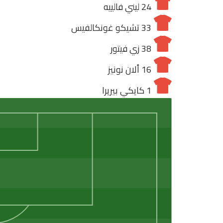
24
ليني فالييه
33
تشيكو غونكالفيس
38
زي فيتور
16
ألان نونيز
1
كايكي بيريرا