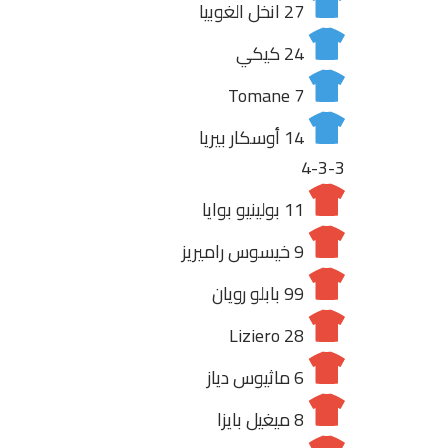
27
انخل الغوبيا
24
كيكي
Tomane
7
14
أوسكار بيريا
4-3-3
11
بولينيو بوايا
9
خيسوس راميريز
99
بابلو رويان
Liziero
28
6
ماثيوس دياز
8
ميغيل بايزا