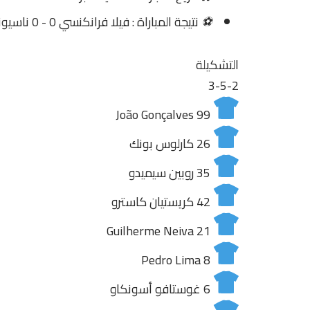
⚽
نتيجة المباراة : فيلا فرانكنسي 0 - 0 ناسيونال
التشكيلة
3-5-2
João Gonçalves
99
26
كارلوس بونك
35
روبين سيميدو
42
كريستيان كاسترو
Guilherme Neiva
21
Pedro Lima
8
6
غوستافو أسونكاو