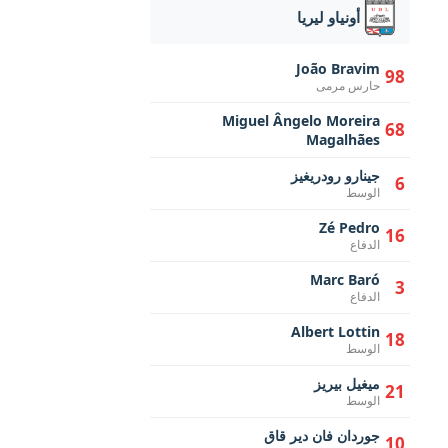
أونياو ليريا
João Bravim
98
حارس مرمى
Miguel Ângelo Moreira
68
Magalhães
جينارو رودريغيز
6
الوسط
Zé Pedro
16
الدفاع
Marc Baró
3
الدفاع
Albert Lottin
18
الوسط
ميغيل بيريز
21
الوسط
جوردان فان دير قاق
10