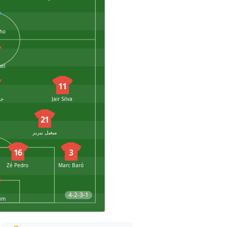
11
Jair Silva
خو
21
ميغيل بيريز
16
3
Zé Pedro
Marc Baró
4-2-3-1
vim