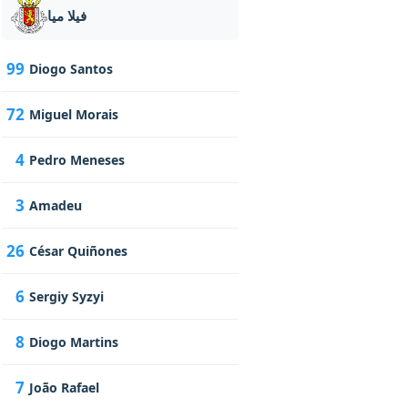
فيلا ميا
99
Diogo Santos
72
Miguel Morais
4
Pedro Meneses
3
Amadeu
26
César Quiñones
6
Sergiy Syzyi
8
Diogo Martins
7
João Rafael