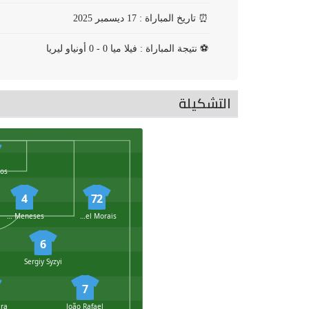
⏰
تاريخ المباراة : 17 ديسمبر 2025
⚽
نتيجة المباراة : فيلا ميا 0 - 0 أونياو ليريا
التشكيلة
4
72
Pedro Meneses
Miguel Morais
6
Sergiy Syzyi
7
João Rafael