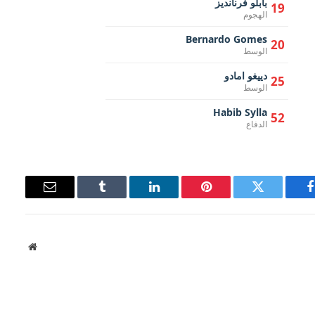
بابلو فرنانديز
19
الهجوم
Bernardo Gomes
20
الوسط
دييغو امادو
25
الوسط
Habib Sylla
52
الدفاع
فيسبوك
تويتر
بينتيريست
لينكدإن
Tumblr
البريد
الإلكتروني
موقع
الويب