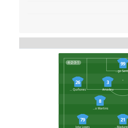
4-2-3-1
99
Diogo Santos
26
3
César Quiñones
Amadeu
8
Diogo Martins
79
21
Jota Lopes
João Madureira