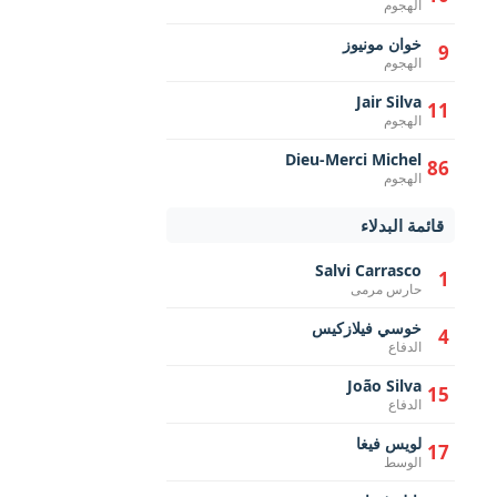
الهجوم
خوان مونيوز
9
الهجوم
Jair Silva
11
الهجوم
Dieu-Merci Michel
86
الهجوم
قائمة البدلاء
Salvi Carrasco
1
حارس مرمى
خوسي فيلازكيس
4
الدفاع
João Silva
15
الدفاع
لويس فيغا
17
الوسط