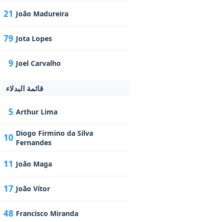
21
João Madureira
79
Jota Lopes
9
Joel Carvalho
قائمة البدلاء
5
Arthur Lima
Diogo Firmino da Silva
10
Fernandes
11
João Maga
17
João Vítor
48
Francisco Miranda