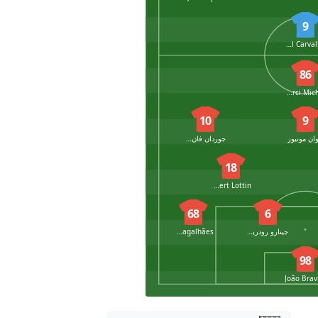
9
Joel Carvalho
86
Dieu-Merci Michel
10
9
ان مونيوز
جوردان فان دير قاق
18
Albert Lottin
68
6
جينارو رودريغيز
Miguel Ângelo Moreira Magalhães
98
João Bra