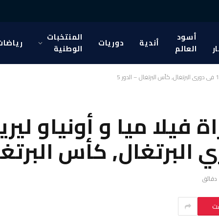
أسود
المنتخبات
أندية
دوريات
رياضات
ار
العالم
الوطنية
فيلا ميا و أونياو ليريا
ست